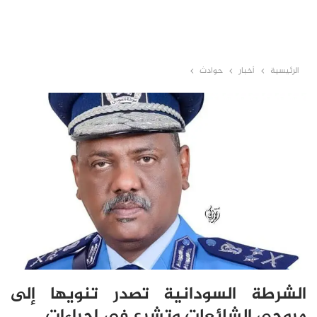
الرئيسية
أخبار
حوادث
الشرطة السودانية تصدر تنويهََا إلى
مروجي الشائعات وتشرع في إجراءات