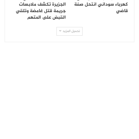
كهرباء سوداني انتحل صفة
الجزيرة تكشف ملابسات
قاضي
جريمة قتل غامضة وتلقي
القبض على المتهم
تحميل المزيد