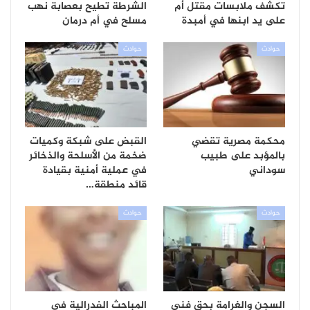
تكشف ملابسات مقتل أم
الشرطة تطيح بعصابة نهب
على يد ابنها في أمبدة
مسلح في أم درمان
حوادث
حوادث
محكمة مصرية تقضي
القبض على شبكة وكميات
بالمؤبد على طبيب
ضخمة من الأسلحة والذخائر
سوداني
في عملية أمنية بقيادة
قائد منطقة…
حوادث
حوادث
السجن والغرامة بحق فني
المباحث الفدرالية في