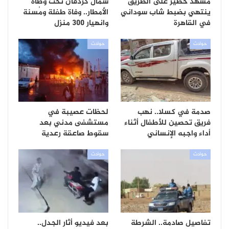
مشهد خطير على الطريق
شمال كردفان تحت وطأة
ينتهي بضبط شاب سوداني
الأمطار.. وفاة طفلة ومُسنة
في القاهرة
وانهيار 300 منزل
حوادث
حوادث
صدمة في كسلا.. نهب
لحظات عصيبة في
فريق تحصين للأطفال أثناء
مستشفى مدني بعد
أداء واجبه الإنساني
سقوط صاعقة رعدية
حوادث
حوادث
تفاصيل صادمة.. الشرطة
بعد فيديو أثار الجدل..