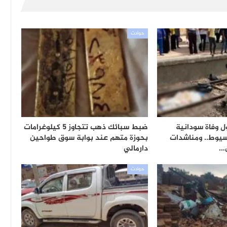
حوادث
ل وفاة سودانية
ضبط سبائك ذهب تتجاوز 5 كيلوغرامات
سيوط.. ومناشدات
بحوزة متهم عند بوابة سوق طواحين
ى…
دارمالي
حوادث