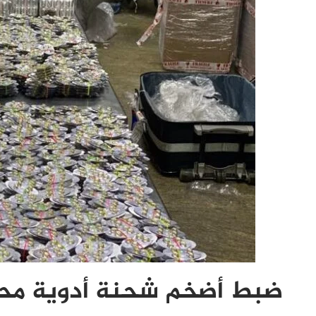
ضبط أضخم شحنة أدوية محظو