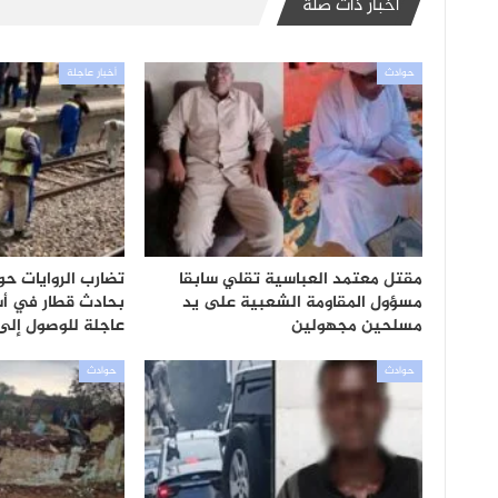
أخبار ذات صلة
حوادث
أخبار عاجلة
مقتل معتمد العباسية تقلي سابقا
تضارب الروايات حو
مسؤول المقاومة الشعبية على يد
بحادث قطار في أ
مسلحين مجهولين
عاجلة للوصول إل
حوادث
حوادث