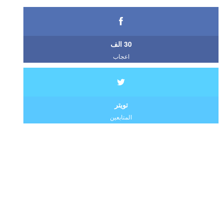
30 الف
اعجاب
تويتر
المتابعين