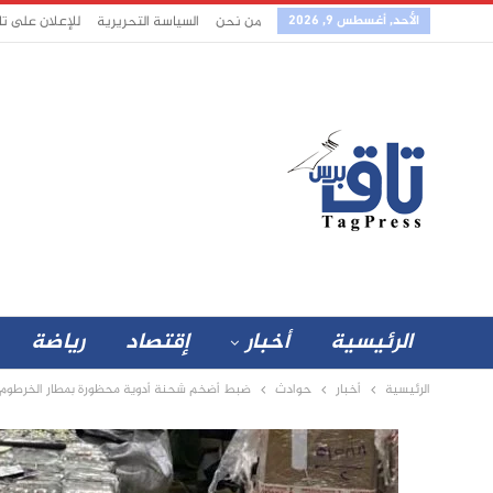
الأحد, أغسطس 9, 2026
من نحن
السياسة التحريرية
للإعلان على ت
الرئيسية
أخبار
إقتصاد
رياضة
الرئيسية
أخبار
حوادث
ضبط أضخم شحنة أدوية محظورة بمطار الخرطوم 