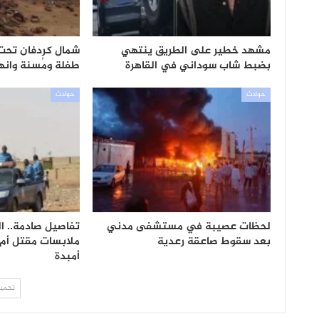
مشهد خطير على الطريق ينتهي
شمال كردفان تحت و
بضبط شاب سوداني في القاهرة
طفلة ومُسنة وانهيار 300 
حوادث
حوادث
لحظات عصيبة في مستشفى مدني
تفاصيل صادمة.. 
بعد سقوط صاعقة رعدية
ملابسات مقتل أم 
أمبدة
تحميل