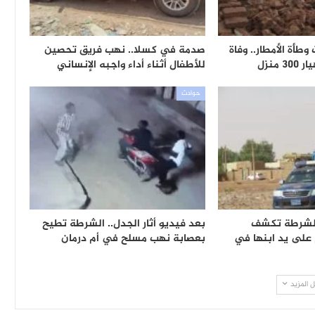
طأة الأمطار.. وفاة
صدمة في كسلا.. نهب فريق تحصين
منزل
للأطفال أثناء أداء واجبه الإنساني
حوادث
الشرطة تكشف
بعد فيديو أثار الجدل.. الشرطة تطيح
على يد ابنها في
بعصابة نهب مسلح في أم درمان
 المزيد