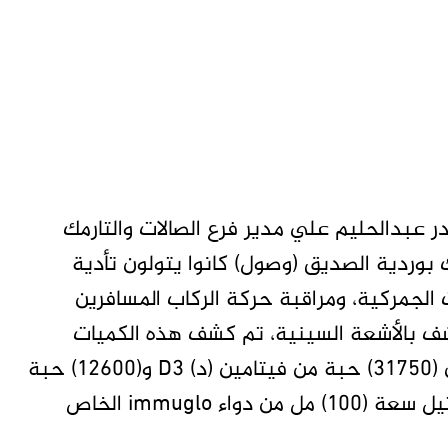
 عبدالحليم علي مدير فرع الصالات والتارمك
بوردية الصديق (وصول) كانوا يتولون تأدية
لجمركية، ومراقبة حركة الركاب المسافرين
كشف بالأشعة السينية، تم كشف هذه الكميات
الكبيرة من العقاقير الطبية والتي هي عبارة عن (31750) حبة من فيتامين (د) D3 و(12600) حبة
مضاد حيوي من نوع levofloxacin 500 و(33) فتيل سعة (100) مل من دواء immuglo الخاص