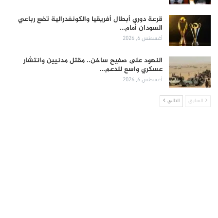
قرعة دوري أبطال أفريقيا والكونفدرالية تضع رباعي
السودان أمام…
أغسطس 6, 2026
النهود على صفيح ساخن.. مقتل مدنيين وانتشار
عسكري واسع للدعم…
أغسطس 6, 2026
السابق
التالي