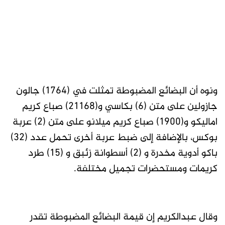
ونوه أن البضائع المضبوطة تمثلت في (١٧٦٤) جالون
جازولين على متن (٦) بكاسي و(٢١١٦٨) صباع كريم
اماليكو و(١٩٠٠) صباع كريم ميلانو على متن (٢) عربة
بوكس، بالإضافة إلى ضبط عربة أخرى تحمل عدد (٣٢)
باكو أدوية مخدرة و (٢) أسطوانة زئبق و (١٥) طرد
كريمات ومستحضرات تجميل مختلفة.
وقال عبدالكريم إن قيمة البضائع المضبوطة تقدر