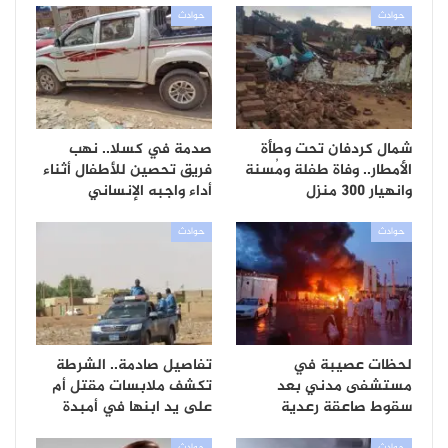
حوادث
حوادث
شمال كردفان تحت وطأة
صدمة في كسلا.. نهب
الأمطار.. وفاة طفلة ومُسنة
فريق تحصين للأطفال أثناء
وانهيار 300 منزل
أداء واجبه الإنساني
حوادث
حوادث
لحظات عصيبة في
تفاصيل صادمة.. الشرطة
مستشفى مدني بعد
تكشف ملابسات مقتل أم
سقوط صاعقة رعدية
على يد ابنها في أمبدة