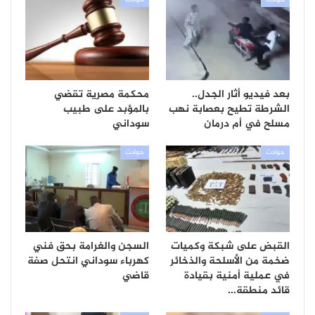
حوادث
حوادث
بعد فيديو أثار الجدل..
محكمة مصرية تقضي
الشرطة تطيح بعصابة نهب
بالمؤبد على طبيب
مسلح في أم درمان
سوداني
حوادث
حوادث
القبض على شبكة وكميات
السجن والغرامة بحق فني
ضخمة من الأسلحة والذخائر
كهرباء سوداني انتحل صفة
في عملية أمنية بقيادة
قاضي
قائد منطقة…