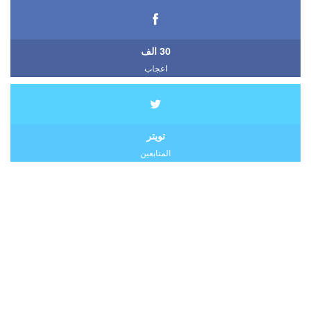
30 الف
اعجاب
تويتر
المتابعين