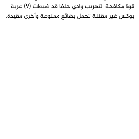
قوة مكافحة التهريب وادي حلفا قد ضبطت (٩) عربة
بوكس غير مقننة تحمل بضائع ممنوعة وأخرى مقيدة.