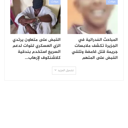
حوادث
حوادث
المباحث الفدرالية في
القبض على متعاون يرتدي
الجزيرة تكشف ملابسات
الزي العسكري لقوات لدعم
جريمة قتل غامضة وتلقي
السريع استخدم بندقية
القبض على المتهم
كلاشنكوف لإرهاب…
تحميل المزيد