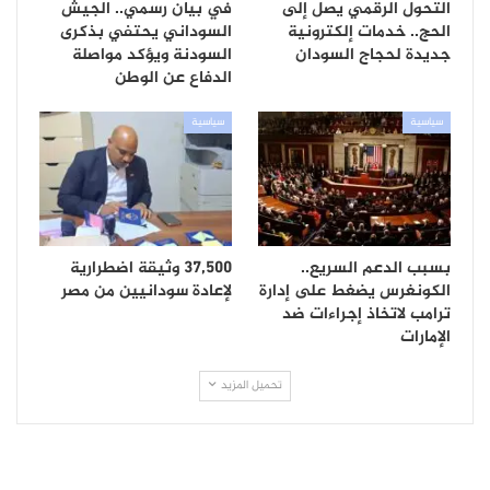
التحول الرقمي يصل إلى
في بيان رسمي.. الجيش
الحج.. خدمات إلكترونية
السوداني يحتفي بذكرى
جديدة لحجاج السودان
السودنة ويؤكد مواصلة
الدفاع عن الوطن
سياسية
سياسية
بسبب الدعم السريع..
37,500 وثيقة اضطرارية
الكونغرس يضغط على إدارة
لإعادة سودانيين من مصر
ترامب لاتخاذ إجراءات ضد
الإمارات
تحميل المزيد