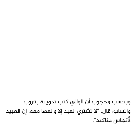
وبحسب محجوب أن الوالي كتب تدوينة بقروب
واتساب، قال: “لا تشتري العبد إلا والعصا معه، إن العبيد
لأنجاس مناكيد”.