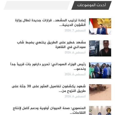
أحدث الموضوعات
إعادة ترتيب المشهد.. قرارات جديدة تطال وزارة
الشؤون الدينية…
أغسطس 7, 2026
مشهد خطير على الطريق ينتهي بضبط شاب
سوداني في القاهرة
أغسطس 6, 2026
رئيس الوزراء السوداني: تحرير دارفور بات قريباً جداً
وندعو…
أغسطس 6, 2026
شهود يكشفون تفاصيل العثور على 30 جثة على
طريق النزوح من…
أغسطس 6, 2026
المنصوري: صحة الحيوان أولوية ودعم كامل لإنتاج
اللقاحات…