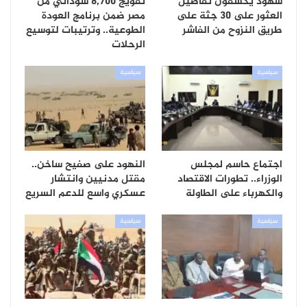
شهود يكشفون تفاصيل
تفويج 8,700 سوداني من
العثور على 30 جثة على
مصر ضمن برنامج العودة
طريق النزوح من الفاشر
الطوعية.. وترتيبات لتوسيع
الرحلات
سياسية
سياسية
اجتماع حاسم لمجلس
النهود على صفيح ساخن..
الوزراء.. تطورات الاقتصاد
مقتل مدنيين وانتشار
والكهرباء على الطاولة
عسكري واسع للدعم السريع
سياسية
سياسية