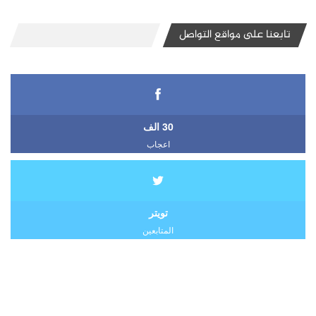
تابعنا على مواقع التواصل
30 الف
اعجاب
تويتر
المتابعين