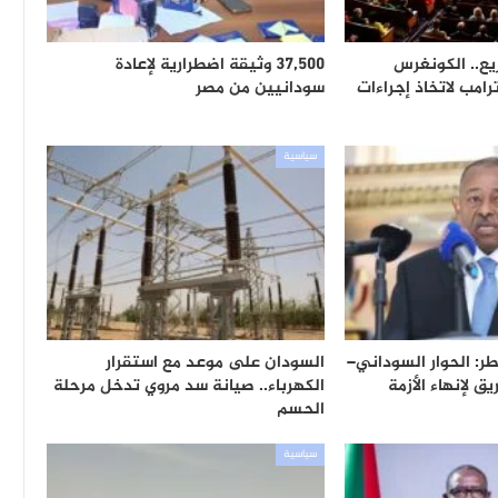
ع.. الكونغرس
37,500 وثيقة اضطرارية لإعادة
امب لاتخاذ إجراءات
سودانيين من مصر
سياسية
ر: الحوار السوداني–
السودان على موعد مع استقرار
 لإنهاء الأزمة
الكهرباء.. صيانة سد مروي تدخل مرحلة
الحسم
سياسية