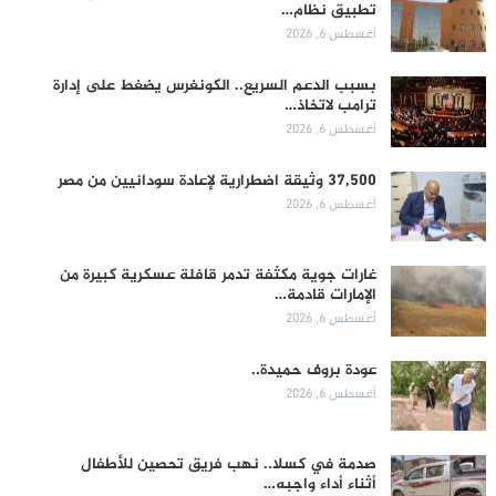
تطبيق نظام…
أغسطس 6, 2026
بسبب الدعم السريع.. الكونغرس يضغط على إدارة
ترامب لاتخاذ…
أغسطس 6, 2026
37,500 وثيقة اضطرارية لإعادة سودانيين من مصر
أغسطس 6, 2026
غارات جوية مكثفة تدمر قافلة عسكرية كبيرة من
الإمارات قادمة…
أغسطس 6, 2026
عودة بروف حميدة..
أغسطس 6, 2026
صدمة في كسلا.. نهب فريق تحصين للأطفال
أثناء أداء واجبه…