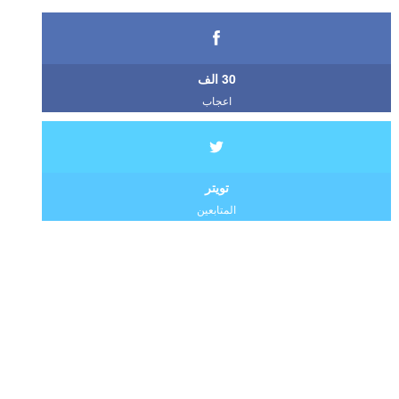
30 الف
اعجاب
تويتر
المتابعين