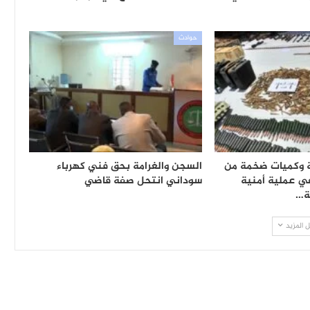
حوادث
 وكميات ضخمة من
السجن والغرامة بحق فني كهرباء
في عملية أمنية
سوداني انتحل صفة قاضي
ة…
 المزيد