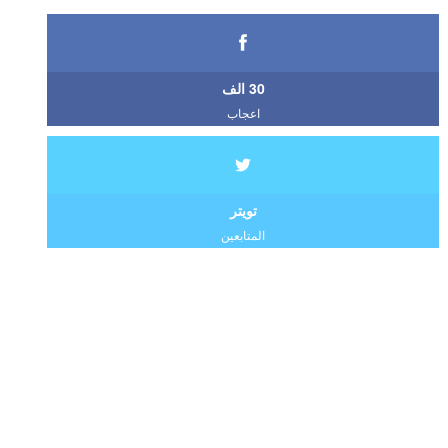
30 الف
اعجاب
تويتر
المتابعين