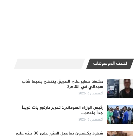
أحدث الموضوعات
مشهد خطير على الطريق ينتهي بضبط شاب
سوداني في القاهرة
أغسطس 6, 2026
رئيس الوزراء السوداني: تحرير دارفور بات قريباً
جداً وندعو…
أغسطس 6, 2026
شهود يكشفون تفاصيل العثور على 30 جثة على