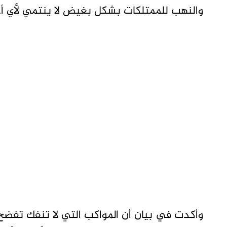
والنهب للممتلكات بشكل بغيض لا ينتمي لأي أ
وأكدت في بيان أن المواكب التي لا تنفك تفضح