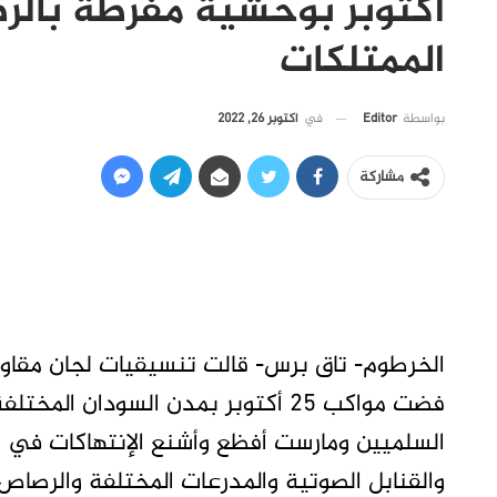
أكتوبر بوحشية مفرطة بالر
الممتلكات
في
أكتوبر 26, 2022
بواسطة
Editor
مشاركة
الخرطوم- تاق برس- قالت تنسيقيات لجان مقاوم
فضت مواكب 25 أكتوبر بمدن السودان 
السلميين ومارست أفظع وأشنع الإنتهاكات في ح
والقنابل الصوتية والمدرعات المختلفة والرصاص 