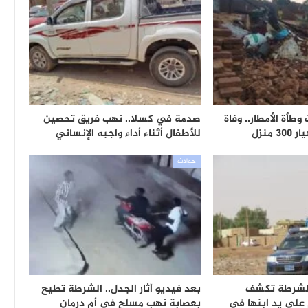
طأة الأمطار.. وفاة
صدمة في كسلا.. نهب فريق تحصين
منزل
للأطفال أثناء أداء واجبه الإنساني
حوادث
الشرطة تكشف
بعد فيديو أثار الجدل.. الشرطة تطيح
على يد ابنها في
بعصابة نهب مسلح في أم درمان