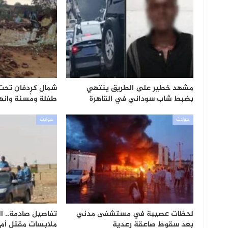
مشهد خطير على الطريق ينتهي
شمال كردفان تحت و
بضبط شاب سوداني في القاهرة
طفلة ومُسنة وانهيار 300 
حوادث
حوادث
لحظات عصيبة في مستشفى مدني
تفاصيل صادمة.. 
بعد سقوط صاعقة رعدية
ملابسات مقتل أم 