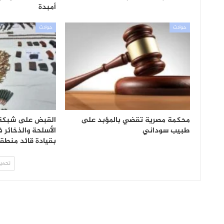
أمبدة
حوادث
حوادث
محكمة مصرية تقضي بالمؤبد على
القبض على شبكة
طبيب سوداني
الأسلحة والذخائر 
بقيادة قائد منطق
تحميل