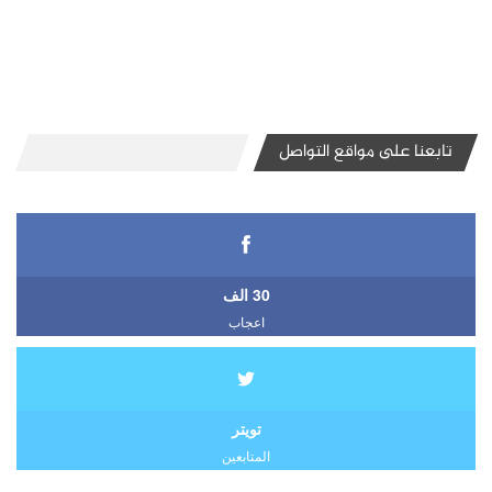
تابعنا على مواقع التواصل
30 الف
اعجاب
تويتر
المتابعين