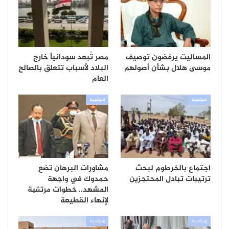
المساليت يرفضون توصيف
مصر تُبعد سودانياً خارج
موسى هلال بشأن أصولهم
البلاد لأسباب تتعلق بالصالح
العام
سياسية
سياسية
اجتماع بالخرطوم لبحث
مشاورات البرهان تضع
ترتيبات تبادل المحتجزين
حمدوك في واجهة
المشهد.. خطوات مرتقبة
لإنهاء القطيعة
سياسية
سياسية