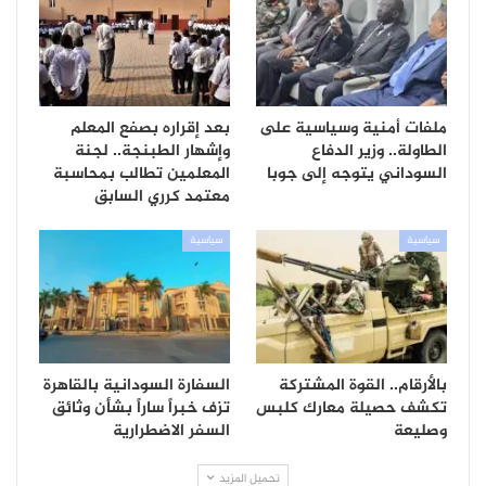
ملفات أمنية وسياسية على
بعد إقراره بصفع المعلم
الطاولة.. وزير الدفاع
وإشهار الطبنجة.. لجنة
السوداني يتوجه إلى جوبا
المعلمين تطالب بمحاسبة
معتمد كرري السابق
سياسية
سياسية
بالأرقام.. القوة المشتركة
السفارة السودانية بالقاهرة
تكشف حصيلة معارك كلبس
تزف خبراً ساراً بشأن وثائق
وصليعة
السفر الاضطرارية
تحميل المزيد