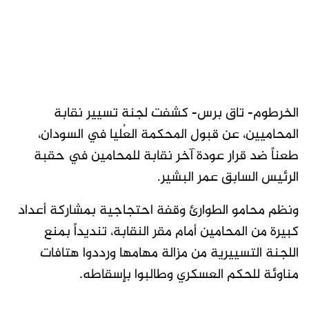
الخرطوم- تاق برس- كشفت لجنة تسيير نقابة
المحاميين، عن قبول المحكمة العُليا في السودان،
طعناً ضد قرار عودة آخر نقابة للمحامين في حقبة
الرئيس السابق عمر البشير.
ونظم محامو الطوارئ وقفة احتجاجية بمشاركة أعداد
كبيرة من المحامين أمام مقر النقابة، تنديداً بمنع
اللجنة التسييرية من مزالة مهامها ورددوا هتافات
مناوئة للحكم العسكري وطالبوا بإسقاطه.