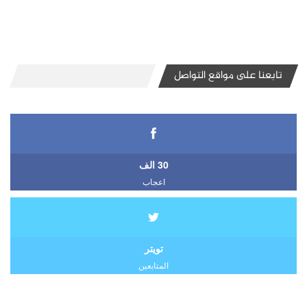
تابعنا على مواقع التواصل
30 الف
اعجاب
تويتر
المتابعين