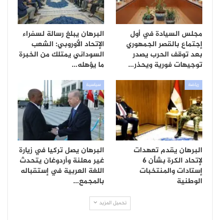
مجلس السيادة في أول
البرهان يبلغ رسالة لسفراء
إجتماع بالقصر الجمهوري
الإتحاد الأوروبي: الشعب
بعد توقف الحرب يصدر
السوداني يمتلك من الخبرة
توجيهات فورية ويحذر…
ما يؤهله…
رياضة
سياسية
البرهان يقدم تعهدات
البرهان يصل تركيا في زيارة
لإتحاد الكرة بشأن 6
غير معلنة وأردوغان يتحدث
إستادات والمنتخبات
اللغة العربية في إستقباله
الوطنية
بالمجمع…
تحميل المزيد