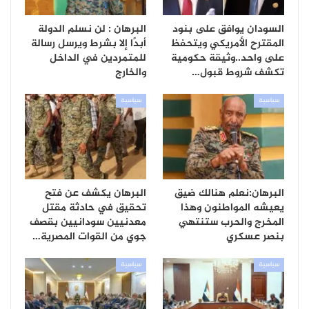
السودان يوافق على بنود
البرهان : لن نسلم الدولة
المقترح الأمريكي ويتحفظ
أبدًا إلا بشرط ويرسل رسالة
على واحد..وثيقة حكومية
للمتمردين في الداخل
تكشف شروط قبول…
والخارج
سياسية
سياسية
البرهان:نعلم هنالك ضيق
البرهان يكشف عن فتح
يعيشه المواطنون وهذا
تحقيق في حادثة مقتل
المخرج والحرب ستنتهي
معدنيين سودانيين بقصف
بنصر عسكري
جوي من القوات المصرية…
سياسية
سياسية