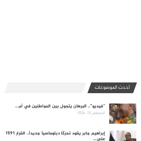
أحدث الموضوعات
“فيديو”.. البرهان يتجول بين المواطنين في أم…
أغسطس 10, 2026
إبراهيم جابر يقود تحركًا دبلوماسياً جديداً.. القرار 1591
على…