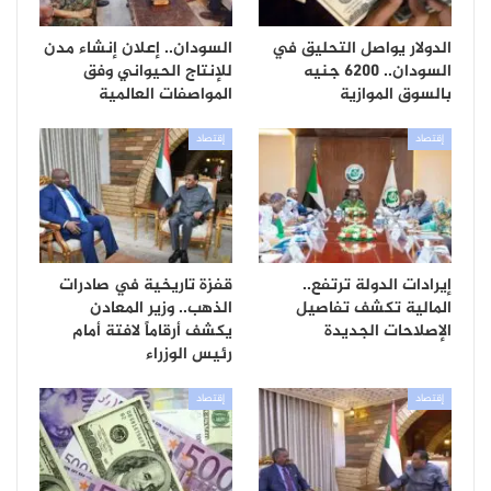
الدولار يواصل التحليق في
السودان.. إعلان إنشاء مدن
السودان.. 6200 جنيه
للإنتاج الحيواني وفق
بالسوق الموازية
المواصفات العالمية
إقتصاد
إقتصاد
إيرادات الدولة ترتفع..
قفزة تاريخية في صادرات
المالية تكشف تفاصيل
الذهب.. وزير المعادن
الإصلاحات الجديدة
يكشف أرقاماً لافتة أمام
رئيس الوزراء
إقتصاد
إقتصاد