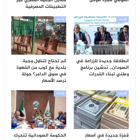
القومي للمرة الأولى
مقابل الجنيه المصري عبر
التطبيقات المصرفية
إقتصاد
إقتصاد
انطلاقة جديدة للزراعة في
كم تحتاج لتناول وجبة
السودان.. تدشين برنامج
بلدية مع كوب من القهوة
وطني لبناء القدرات
في سوق الدامر؟ جولة
ترصد الأسعار
إقتصاد
إقتصاد
قفزة جديدة في أسعار
الحكومة السودانية تتحرك