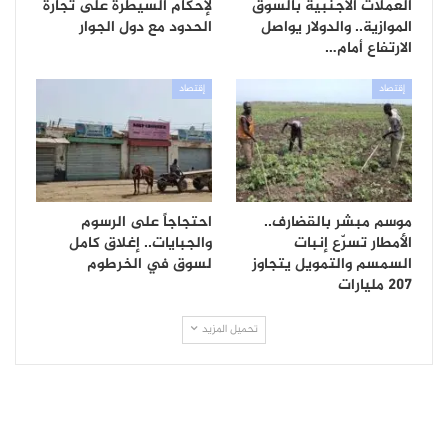
العملات الأجنبية بالسوق
لإحكام السيطرة على تجارة
الموازية.. والدولار يواصل
الحدود مع دول الجوار
الارتفاع أمام…
إقتصاد
إقتصاد
موسم مبشر بالقضارف..
احتجاجاً على الرسوم
الأمطار تسرّع إنبات
والجبايات.. إغلاق كامل
السمسم والتمويل يتجاوز
لسوق في الخرطوم
207 مليارات
تحميل المزيد