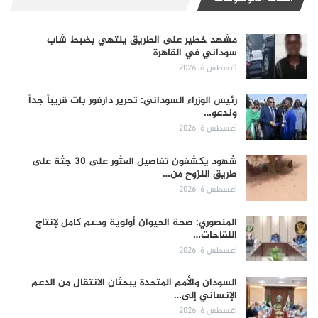
مشهد خطير على الطريق ينتهي بضبط شاب
سوداني في القاهرة
أغسطس 6, 2026
رئيس الوزراء السوداني: تحرير دارفور بات قريباً جداً
وندعو…
أغسطس 6, 2026
شهود يكشفون تفاصيل العثور على 30 جثة على
طريق النزوح من…
أغسطس 6, 2026
المنصوري: صحة الحيوان أولوية ودعم كامل لإنتاج
اللقاحات…
أغسطس 6, 2026
السودان والأمم المتحدة يبحثان الانتقال من الدعم
الإنساني إلى…
أغسطس 6, 2026