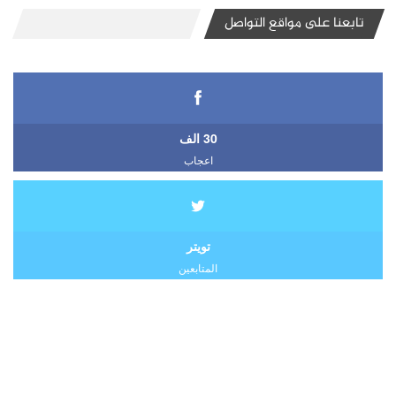
تابعنا على مواقع التواصل
30 الف
اعجاب
تويتر
المتابعين