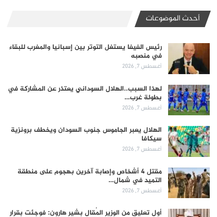
أحدث الموضوعات
رئيس الفيفا يستغل التوتر بين إسبانيا والمغرب للبقاء
في منصبه
أغسطس 7, 2026
لهذا السبب..الهلال السوداني يعتذر عن المشاركة في
بطولة غرب…
أغسطس 7, 2026
الهلال يعبر الجاموس جنوب السودان ويخطف برونزية
سيكافا
أغسطس 7, 2026
مقتل 4 أشخاص وإصابة آخرين بهجوم على منطقة
التميد في شمال…
أغسطس 7, 2026
أول تعليق من الوزير المُقال بشير هارون: فوجئت بقرار