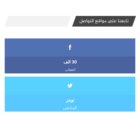
تابعنا على مواقع التواصل
30 الف
اعجاب
تويتر
المتابعين