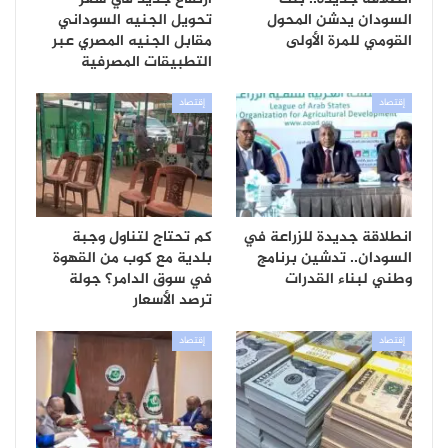
السودان يدشن المحول
تحويل الجنيه السوداني
القومي للمرة الأولى
مقابل الجنيه المصري عبر
التطبيقات المصرفية
إقتصاد
إقتصاد
انطلاقة جديدة للزراعة في
كم تحتاج لتناول وجبة
السودان.. تدشين برنامج
بلدية مع كوب من القهوة
وطني لبناء القدرات
في سوق الدامر؟ جولة
ترصد الأسعار
إقتصاد
إقتصاد