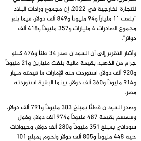
للتجارة الخارجية في 2022، إن مجموع ورادات البلاد
“بلغت 11 ملياراً و94 مليوناً و849 ألف دولار، فيما بلغ
مجموع الصادرات 4 مليارات و357 مليوناً و418 ألف
دولار”.
وأشار التقرير إلى أن السودان صدر 34 طناً و476 كيلو
جرام من الذهب، بقيمة مالية بلغت مليارين و21 مليوناً
و920 ألف دولار، استوردت منه الإمارات ما قيمته مليار
و914 مليوناً و360 ألف دولار، بينما البقية استوردته
مصر.
وصدر السودان قطنًا بمبلغ 383 مليوناً و791 ألف دولار،
وسمسم بقيمة 487 مليوناً و974 ألف دولار، وفول
سوداني بمبلغ 351 مليوناً و280 ألف دولار، وحيوانات
حية 448 مليوناً و805 ألف دولار ولحوم بمبلغ 101