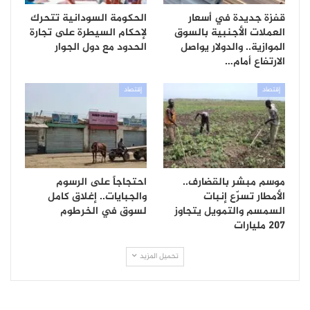
قفزة جديدة في أسعار
الحكومة السودانية تتحرك
العملات الأجنبية بالسوق
لإحكام السيطرة على تجارة
الموازية.. والدولار يواصل
الحدود مع دول الجوار
الارتفاع أمام…
إقتصاد
إقتصاد
موسم مبشر بالقضارف..
احتجاجاً على الرسوم
الأمطار تسرّع إنبات
والجبايات.. إغلاق كامل
السمسم والتمويل يتجاوز
لسوق في الخرطوم
207 مليارات
تحميل المزيد