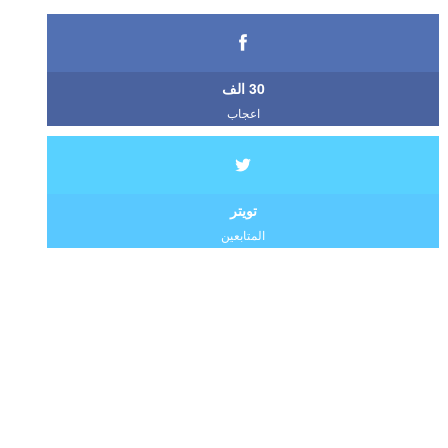
30 الف
اعجاب
تويتر
المتابعين