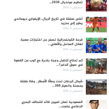
تنظيم مونديال 2030…
أغسطس 6, 2026
أغلى صفقة في تاريخ الريال..الإيفواري ديوماندي
يطير إلى مدريد
أغسطس 6, 2026
قرعة الكونفدرالية تسفر عن اختبارات صعبة
لهلال الساحل والأهلي…
أغسطس 6, 2026
كم تحتاج لتناول وجبة بلدية مع كوب من القهوة
في سوق الدامر؟…
أغسطس 6, 2026
شمال كردفان تحت وطأة الأمطار.. وفاة طفلة
ومُسنة وانهيار 300…
أغسطس 6, 2026
السعودية تعلن تعيين قائد للتحالف البحري
الدفاعي متعدد…