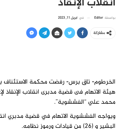
انقلاب الإنقاذ
في
أبريل 11, 2023
بواسطة
Editor
مشاركة
الخرطوم- تاق برس- رفضت محكمة الاستئناف ب
هيئة الاتهام فى قضية مدبرى انقلاب الإنقاذ ل
محمد علي “الفششوية”.
البشير و (26) من قيادات ورموز نظامه.