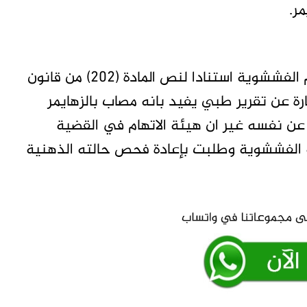
ر.
و سبق ان المحكمة قررت تأجيل محاكمة المتهم الفششوية استنادا لنص المادة (202) من قانون
رة عن تقرير طبي يفيد بانه مصاب بالزهايمر
ع عن نفسه غير ان هيئة الاتهام في القضية
لفششوية وطلبت بإعادة فحص حالته الذهنية