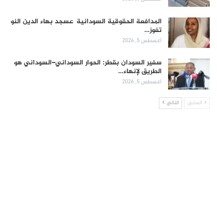
المدافعة الحقوقية السودانية عسجد بهاء الدين النو
تفوز…
أغسطس 5, 2026
سفير السودان بقطر: الحوار السوداني–السوداني هو
الطريق لإنهاء…
أغسطس 5, 2026
السابق
التالي