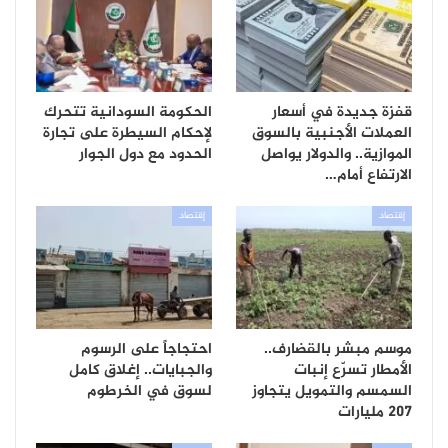
قفزة جديدة في أسعار
الحكومة السودانية تتحرك
العملات الأجنبية بالسوق
لإحكام السيطرة على تجارة
الموازية.. والدولار يواصل
الحدود مع دول الجوار
الارتفاع أمام…
إقتصاد
إقتصاد
موسم مبشر بالقضارف..
احتجاجاً على الرسوم
الأمطار تسرّع إنبات
والجبايات.. إغلاق كامل
السمسم والتمويل يتجاوز
لسوق في الخرطوم
207 مليارات