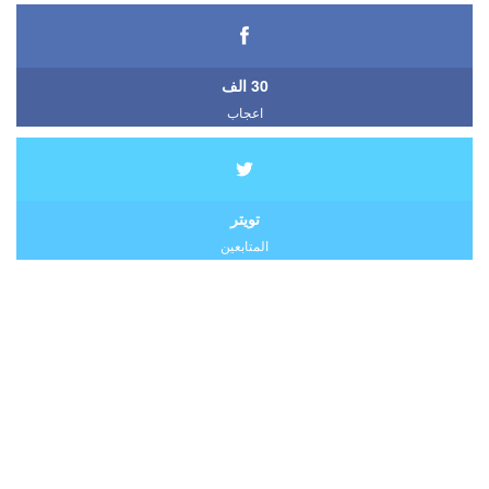
30 الف
اعجاب
تويتر
المتابعين