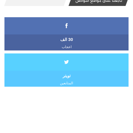
تابعنا على مواقع التواصل
30 الف
اعجاب
تويتر
المتابعين