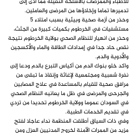
للأطباء والممرضات بالأسلحة الثقيلة مما أدى إلى
تدميرها تماما وإخلاؤها من المرضى والعاملين.
وحذر من أزمة صحية وبيئية بسبب امتلاء 5
مستشفيات في الخرطوم بكميات كبيرة من الجثث،
وحذر من انهيار للنظام الصحي بولاية الخرطوم نتيجة
نقص حاد جدا في إمدادات الطاقة والماء والأكسجين
والأدوية والدم.
واكد خلو بنوك الدم من أكياس التبرع بالدم ودعا إلى
نفرة شعبية ومجتمعية لإغاثة وإنقاذ ما تبقى من
مرافق صحية للقيام بالمساعدة في علاج المصابين
والجرحى والمرضى في ظل ما يعانيه النظام الصحي
في السودان عموما وولاية الخرطوم تحديدا من تردي
في تقديم الخدمات الطبية.
وفي ذات السياق أطلقت المنظمة نداء عاجلا لفتح
مزيد من الممرات الآمنة لخروج المدنيين العزل ومن