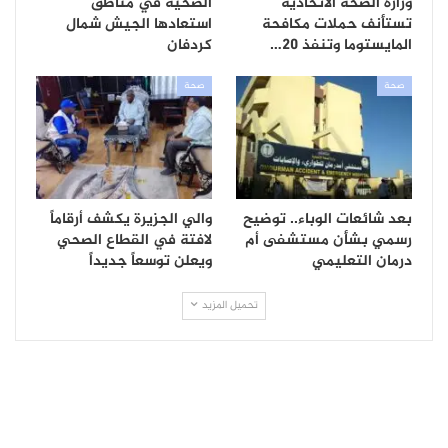
وزارة الصحة الاتحادية
الصحية في مناطق
تستأنف حملات مكافحة
استعادها الجيش شمال
المايستوما وتنفذ 20…
كردفان
صحة
صحة
بعد شائعات الوباء.. توضيح
والي الجزيرة يكشف أرقاماً
رسمي بشأن مستشفى أم
لافتة في القطاع الصحي
درمان التعليمي
ويعلن توسعاً جديداً
تحميل المزيد