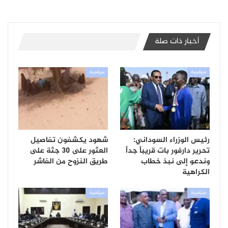
أخبار ذات صلة
سياسية
سياسية
رئيس الوزراء السوداني:
شهود يكشفون تفاصيل
تحرير دارفور بات قريباً جداً
العثور على 30 جثة على
وندعو إلى نبذ خطاب
طريق النزوح من الفاشر
الكراهية
سياسية
سياسية