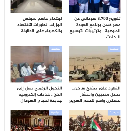
تفويج 8,700 سوداني من
اجتماع حاسم لمجلس
مصر ضمن برنامج العودة
الوزراء.. تطورات الاقتصاد
الطوعية.. وترتيبات لتوسيع
والكهرباء على الطاولة
الرحلات
سياسية
سياسية
النهود على صفيح ساخن..
التحول الرقمي يصل إلى
مقتل مدنيين وانتشار
الحج.. خدمات إلكترونية
عسكري واسع للدعم السريع
جديدة لحجاج السودان
سياسية
سياسية