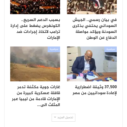
في بيان رسمي.. الجيش
بسبب الدعم السريع..
السوداني يحتفي بذكرى
الكونغرس يضغط على إدارة
السودنة ويؤكد مواصلة
ترامب لاتخاذ إجراءات ضد
الدفاع عن الوطن
الإمارات
سياسية
سياسية
37,500 وثيقة اضطرارية
غارات جوية مكثفة تدمر
لإعادة سودانيين من مصر
قافلة عسكرية كبيرة من
الإمارات قادمة من ليبيا عبر
المثلث الى…
تحميل المزيد