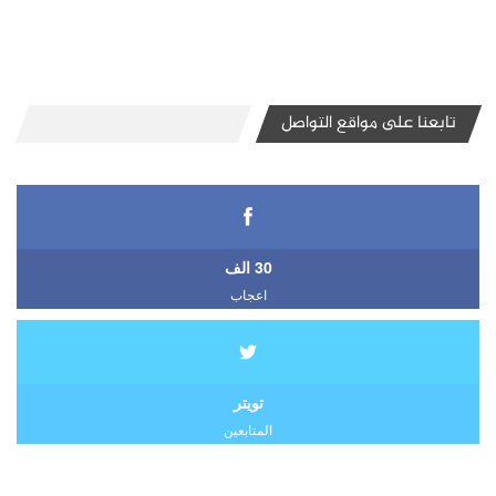
تابعنا على مواقع التواصل
30 الف
اعجاب
تويتر
المتابعين