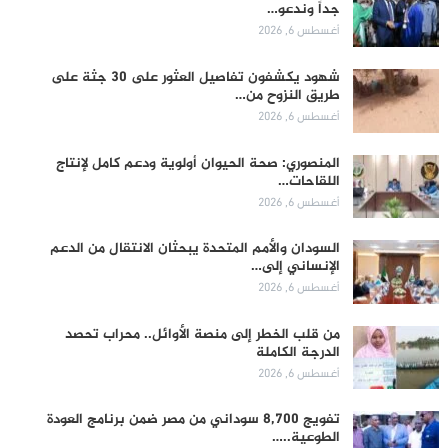
جداً وندعو…
أغسطس 6, 2026
شهود يكشفون تفاصيل العثور على 30 جثة على
طريق النزوح من…
أغسطس 6, 2026
المنصوري: صحة الحيوان أولوية ودعم كامل لإنتاج
اللقاحات…
أغسطس 6, 2026
السودان والأمم المتحدة يبحثان الانتقال من الدعم
الإنساني إلى…
أغسطس 6, 2026
من قلب الخطر إلى منصة الأوائل.. محراب تحصد
الدرجة الكاملة
أغسطس 6, 2026
تفويج 8,700 سوداني من مصر ضمن برنامج العودة
الطوعية..…