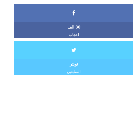
30 الف
اعجاب
تويتر
المتابعين