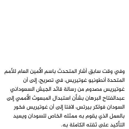
وفي وقت سابق أشار المتحدث باسم الأمين العام للأمم
المتحدة أنطونيو غوتيريس، في تصريح، إلى أن
غوتيريس مصدوم من رسالة قائد الجيش السعوداني
عبدالفتاح البرهان بشأن استبدال المبعوث الأممي إلى
السودان فولكر بيرتس، لافتا إلى أن غوتيريس فخور
بالعمل الذي يقوم به ممثله الخاص للسودان ويعيد
التأكيد على ثقته الكاملة به.