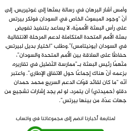
وأمس أشار البرهان في رسالة بعثها إلى غوتيريس، إلى
أنّ “وجود المبعوث الخاص في السودان فولكر بيرتس
على رأس البعثة الأمميّة، لا يساعد بتنفيذ تفويض
بعثة الأمم المتحدة المتكاملة لدعم المرحلة الانتقالية
في السودان (يونيتامس)”.وطلب “اختيار بديل لبيرتس،
حفاظًا على العلاقة بين الأمم المتحدة والسودان”،
متّهمًا رئيس البعثة بـ”ممارسة التّضليل في تقاريره،
بزعمه أنّ هناك إجماعًا حول الاتفاق الإطاري”. واعتبر
أنّه “ما كان لقائد قوّات الدعم السريع محمد حمدان
دقلو (حميدتي) أن يتمرد، لو لم يجد إشارات تشجيع من
جهات عدّة، من بينها بيرتس”.