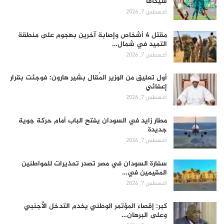
سيكافا
أغسطس 7, 2026
مقتل 4 أشخاص وإصابة آخرين بهجوم على منطقة
التميد في شمال…
أغسطس 7, 2026
أول تعليق من الوزير المُقال بشير هارون: فوجئت بقرار
إعفائي
أغسطس 7, 2026
مطار زايد في السودان يفتح الباب أمام حركة جوية
جديدة
أغسطس 7, 2026
سفارة السودان في مصر تصدر تحذيرات للمواطنين
المقيمين في…
أغسطس 7, 2026
كبر: إقصاء المؤتمر الوطني يخدم التدخل الأجنبي
وعلى البرهان…