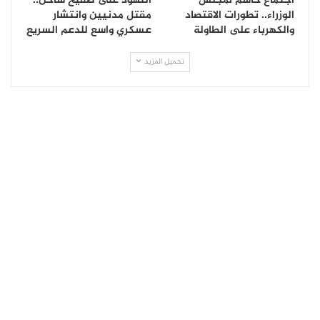
اجتماع حاسم لمجلس
النهود على صفيح ساخن..
الوزراء.. تطورات الاقتصاد
مقتل مدنيين وانتشار
والكهرباء على الطاولة
عسكري واسع للدعم السريع
تحميل المزيد