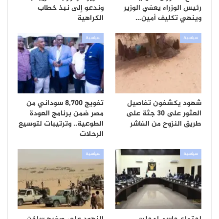
رئيس الوزراء يعفي الوزير
وندعو إلى نبذ خطاب
وينهي تكليف أمين…
الكراهية
سياسية
سياسية
شهود يكشفون تفاصيل
تفويج 8,700 سوداني من
العثور على 30 جثة على
مصر ضمن برنامج العودة
طريق النزوح من الفاشر
الطوعية.. وترتيبات لتوسيع
الرحلات
سياسية
سياسية