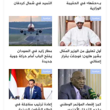
بـ«حقها» في الحقيبة
التميد في شمال كردفان
الوزارية
سياسية
سياسية
أول تعليق من الوزير المُقال
مطار زايد في السودان
بشير هارون: فوجئت بقرار
يفتح الباب أمام حركة جوية
إعفائي
جديدة
سياسية
سياسية
كبر: إقصاء المؤتمر الوطني
إعادة ترتيب مفاجئة في
يخدم التدخل الأجنبي
قطاع الشؤون الدينية..