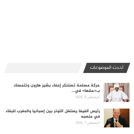
أحدث الموضوعات
حركة مسلحة تستنكر إعفاء بشير هارون وتتمسك
بـ«حقها» في…
أغسطس 8, 2026
رئيس الفيفا يستغل التوتر بين إسبانيا والمغرب للبقاء
في منصبه
أغسطس 7, 2026