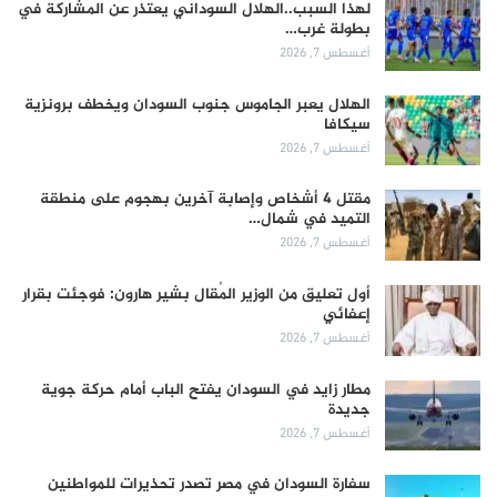
لهذا السبب..الهلال السوداني يعتذر عن المشاركة في
بطولة غرب…
أغسطس 7, 2026
الهلال يعبر الجاموس جنوب السودان ويخطف برونزية
سيكافا
أغسطس 7, 2026
مقتل 4 أشخاص وإصابة آخرين بهجوم على منطقة
التميد في شمال…
أغسطس 7, 2026
أول تعليق من الوزير المُقال بشير هارون: فوجئت بقرار
إعفائي
أغسطس 7, 2026
مطار زايد في السودان يفتح الباب أمام حركة جوية
جديدة
أغسطس 7, 2026
سفارة السودان في مصر تصدر تحذيرات للمواطنين