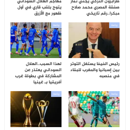
طرابزون التركي يجني ثمار
مهاجم الهلال السوداني
صفقة المصري محمد صلاح
يتوج بلقب قاري في أول
مبكرا..رقم تاريخي
ظهور مع الأزرق
رياضة
رياضة
رئيس الفيفا يستغل التوتر
لهذا السبب..الهلال
بين إسبانيا والمغرب للبقاء
السوداني يعتذر عن
في منصبه
المشاركة في بطولة غرب
أفريقيا بـ غينيا
رياضة
رياضة