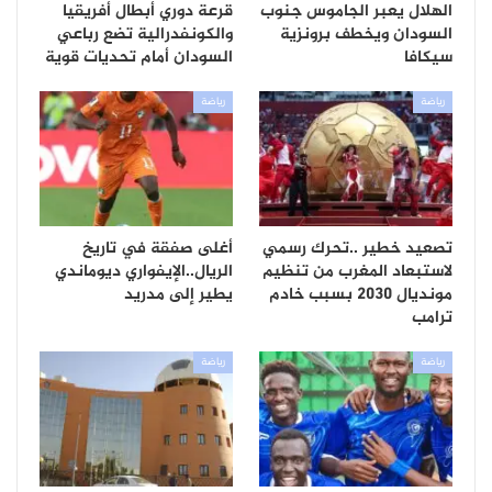
الهلال يعبر الجاموس جنوب
قرعة دوري أبطال أفريقيا
السودان ويخطف برونزية
والكونفدرالية تضع رباعي
سيكافا
السودان أمام تحديات قوية
رياضة
رياضة
تصعيد خطير ..تحرك رسمي
أغلى صفقة في تاريخ
لاستبعاد المغرب من تنظيم
الريال..الإيفواري ديوماندي
مونديال 2030 بسبب خادم
يطير إلى مدريد
ترامب
رياضة
رياضة