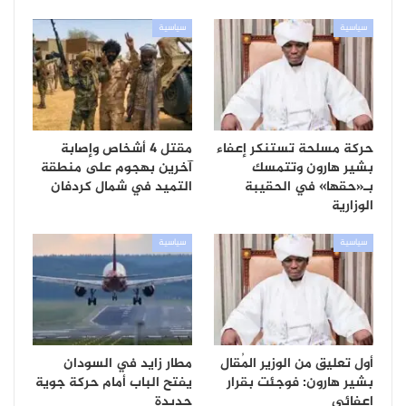
سياسية
سياسية
حركة مسلحة تستنكر إعفاء
مقتل 4 أشخاص وإصابة
بشير هارون وتتمسك
آخرين بهجوم على منطقة
بـ«حقها» في الحقيبة
التميد في شمال كردفان
الوزارية
سياسية
سياسية
أول تعليق من الوزير المُقال
مطار زايد في السودان
بشير هارون: فوجئت بقرار
يفتح الباب أمام حركة جوية
إعفائي
جديدة