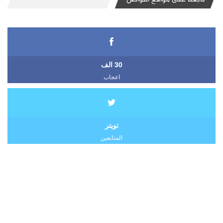
30 الف
اعجاب
تويتر
المتابعين