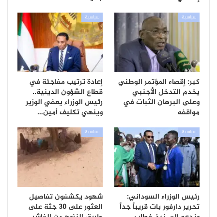
سياسية
سياسية
كبر: إقصاء المؤتمر الوطني
إعادة ترتيب مفاجئة في
يخدم التدخل الأجنبي
قطاع الشؤون الدينية..
وعلى البرهان الثبات في
رئيس الوزراء يعفي الوزير
مواقفه
وينهي تكليف أمين…
سياسية
سياسية
رئيس الوزراء السوداني:
شهود يكشفون تفاصيل
تحرير دارفور بات قريباً جداً
العثور على 30 جثة على