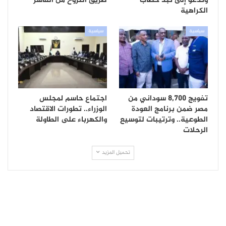
وندعو إلى نبذ خطاب
طريق النزوح من الفاشر
الكراهية
سياسية
سياسية
تفويج 8,700 سوداني من
اجتماع حاسم لمجلس
مصر ضمن برنامج العودة
الوزراء.. تطورات الاقتصاد
الطوعية.. وترتيبات لتوسيع
والكهرباء على الطاولة
الرحلات
تحميل المزيد