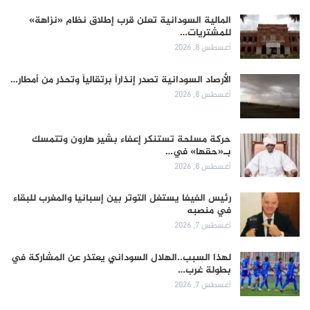
المالية السودانية تعلن قرب إطلاق نظام «نزاهة»
للمشتريات…
أغسطس 8, 2026
الأرصاد السودانية تصدر إنذاراً برتقالياً وتحذر من أمطار…
أغسطس 8, 2026
حركة مسلحة تستنكر إعفاء بشير هارون وتتمسك
بـ«حقها» في…
أغسطس 8, 2026
رئيس الفيفا يستغل التوتر بين إسبانيا والمغرب للبقاء
في منصبه
أغسطس 7, 2026
لهذا السبب..الهلال السوداني يعتذر عن المشاركة في
بطولة غرب…
أغسطس 7, 2026