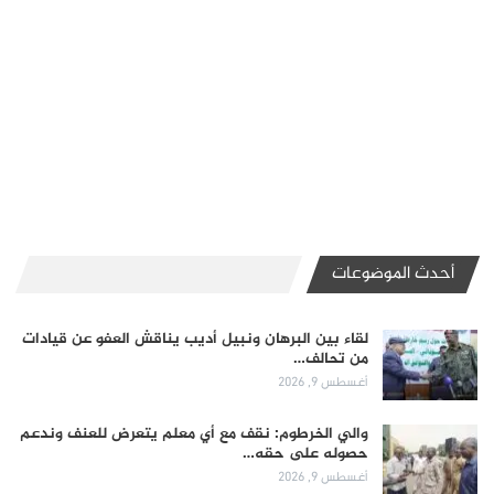
أحدث الموضوعات
لقاء بين البرهان ونبيل أديب يناقش العفو عن قيادات
من تحالف…
أغسطس 9, 2026
والي الخرطوم: نقف مع أي معلم يتعرض للعنف وندعم
حصوله على حقه…
أغسطس 9, 2026