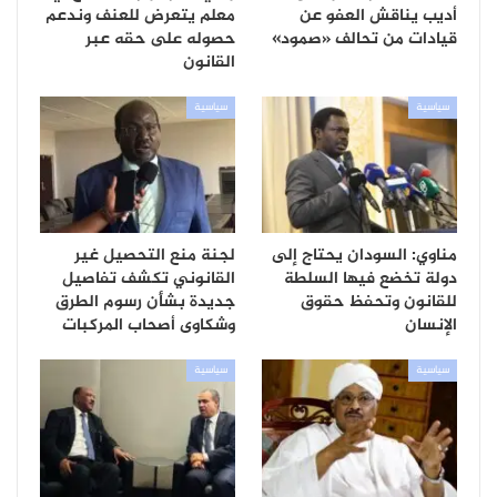
أديب يناقش العفو عن
معلم يتعرض للعنف وندعم
قيادات من تحالف «صمود»
حصوله على حقه عبر
القانون
سياسية
سياسية
مناوي: السودان يحتاج إلى
لجنة منع التحصيل غير
دولة تخضع فيها السلطة
القانوني تكشف تفاصيل
للقانون وتحفظ حقوق
جديدة بشأن رسوم الطرق
الإنسان
وشكاوى أصحاب المركبات
سياسية
سياسية