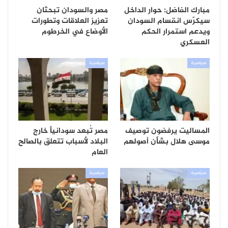
مبارك الفاضل: حوار الداخل
مصر والسودان تبحثان
سيكرّس انقسام السودان
تعزيز العلاقات وتطورات
ويدعم استمرار الحكم
الأوضاع في الخرطوم
العسكري
سياسية
سياسية
المساليت يرفضون توصيف
مصر تُبعد سودانياً خارج
موسى هلال بشأن أصولهم
البلاد لأسباب تتعلق بالصالح
العام
سياسية
سياسية