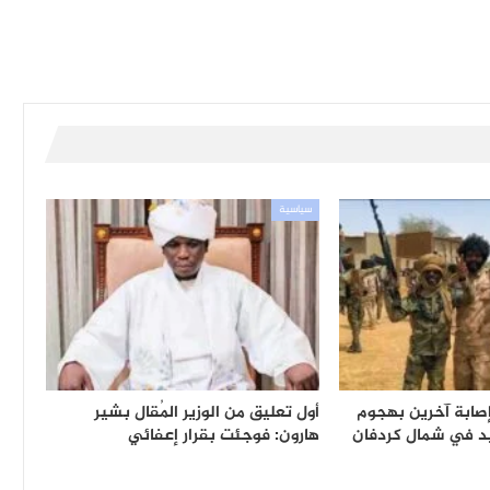
سياسية
ص وإصابة آخرين بهجوم
أول تعليق من الوزير المُقال بشير
د في شمال كردفان
هارون: فوجئت بقرار إعفائي