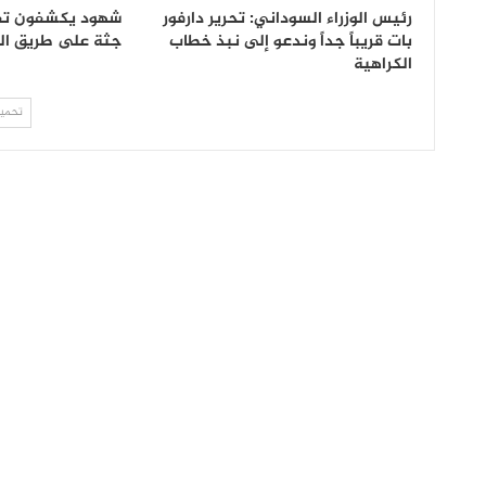
رئيس الوزراء السوداني: تحرير دارفور
بات قريباً جداً وندعو إلى نبذ خطاب
جثة على طريق الن
الكراهية
تحميل