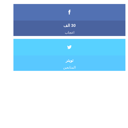
30 الف
اعجاب
تويتر
المتابعين