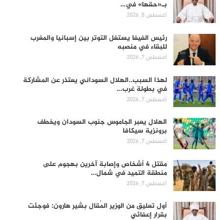
بـ«حقها» في…
أغسطس 8, 2026
رئيس الفيفا يستغل التوتر بين إسبانيا والمغرب
للبقاء في منصبه
أغسطس 7, 2026
لهذا السبب..الهلال السوداني يعتذر عن المشاركة
في بطولة غرب…
أغسطس 7, 2026
الهلال يعبر الجاموس جنوب السودان ويخطف
برونزية سيكافا
أغسطس 7, 2026
مقتل 4 أشخاص وإصابة آخرين بهجوم على
منطقة التميد في شمال…
أغسطس 7, 2026
أول تعليق من الوزير المُقال بشير هارون: فوجئت
بقرار إعفائي