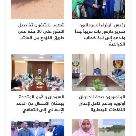
رئيس الوزراء السوداني:
شهود يكشفون تفاصيل
تحرير دارفور بات قريباً جداً
العثور على 30 جثة على
وندعو إلى نبذ خطاب
طريق النزوح من الفاشر
الكراهية
إقتصاد
إقتصاد
المنصوري: صحة الحيوان
السودان والأمم المتحدة
أولوية ودعم كامل لإنتاج
يبحثان الانتقال من الدعم
اللقاحات البيطرية
الإنساني إلى التعافي
علوم وتكنلوجيا
سياسية