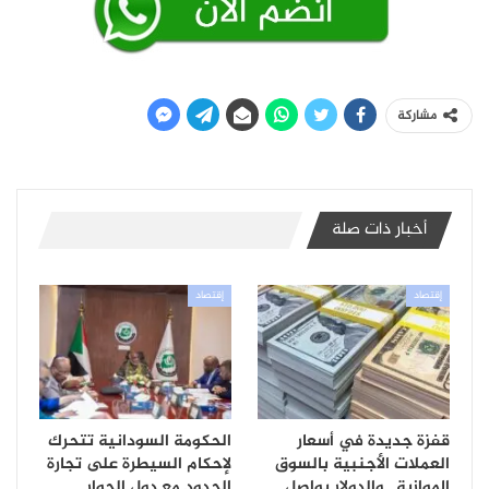
مشاركة
أخبار ذات صلة
إقتصاد
إقتصاد
قفزة جديدة في أسعار
الحكومة السودانية تتحرك
العملات الأجنبية بالسوق
لإحكام السيطرة على تجارة
الموازية.. والدولار يواصل
الحدود مع دول الجوار