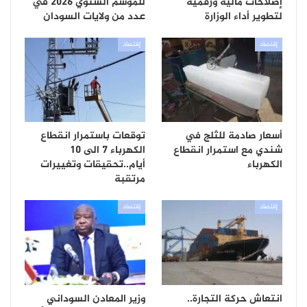
إصلاحات مالية ورقمية
للموسم الشتوي 2026 في
لتطوير أداء الوزارة
عدد من ولايات السودان
إقتصاد
إقتصاد
أسعار صادمة للثلج في
توقعات باستمرار انقطاع
شندي مع استمرار انقطاع
الكهرباء 7 الى 10
الكهرباء
أيام..تحقيقات وتغييرات
مرتقبة
إقتصاد
إقتصاد
انتعاش حركة التجارة..
وزير المعادن السوداني