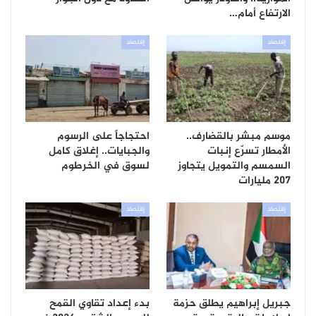
الارتفاع أمام…
إقتصاد
إقتصاد
موسم مبشر بالقضارف..
احتجاجاً على الرسوم
الأمطار تسرّع إنبات
والجبايات.. إغلاق كامل
السمسم والتمويل يتجاوز
لسوق في الخرطوم
207 مليارات
إقتصاد
إقتصاد
جبريل إبراهيم يطلق حزمة
بدء إعداد تقاوي القمح