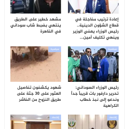
إعادة ترتيب مفاجئة في
مشهد خطير على الطريق
قطاع الشؤون الدينية..
ينتهي بضبط شاب سوداني
رئيس الوزراء يعفي الوزير
في القاهرة
وينهي تكليف أمين…
سياسية
سياسية
رئيس الوزراء السوداني:
شهود يكشفون تفاصيل
تحرير دارفور بات قريباً جداً
العثور على 30 جثة على
وندعو إلى نبذ خطاب
طريق النزوح من الفاشر
الكراهية
إقتصاد
إقتصاد