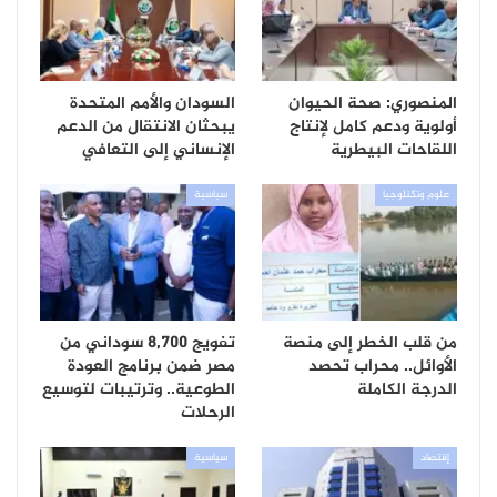
المنصوري: صحة الحيوان
السودان والأمم المتحدة
أولوية ودعم كامل لإنتاج
يبحثان الانتقال من الدعم
اللقاحات البيطرية
الإنساني إلى التعافي
علوم وتكنلوجيا
سياسية
من قلب الخطر إلى منصة
تفويج 8,700 سوداني من
الأوائل.. محراب تحصد
مصر ضمن برنامج العودة
الدرجة الكاملة
الطوعية.. وترتيبات لتوسيع
الرحلات
إقتصاد
سياسية