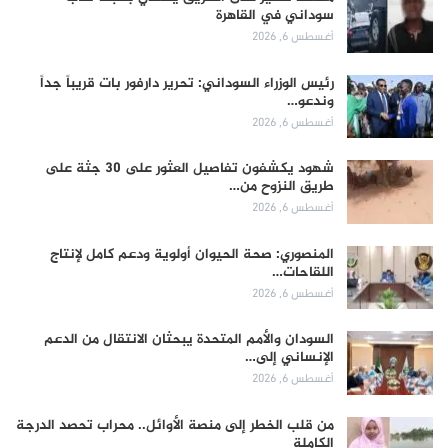
سوداني في القاهرة
أغسطس 6, 2026
رئيس الوزراء السوداني: تحرير دارفور بات قريباً جداً
وندعو…
أغسطس 6, 2026
شهود يكشفون تفاصيل العثور على 30 جثة على
طريق النزوح من…
أغسطس 6, 2026
المنصوري: صحة الحيوان أولوية ودعم كامل لإنتاج
اللقاحات…
أغسطس 6, 2026
السودان والأمم المتحدة يبحثان الانتقال من الدعم
الإنساني إلى…
أغسطس 6, 2026
من قلب الخطر إلى منصة الأوائل.. محراب تحصد الدرجة
الكاملة