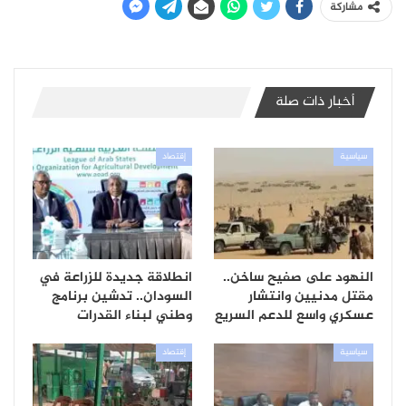
مشاركة
أخبار ذات صلة
سياسية
إقتصاد
النهود على صفيح ساخن..
انطلاقة جديدة للزراعة في
مقتل مدنيين وانتشار
السودان.. تدشين برنامج
عسكري واسع للدعم السريع
وطني لبناء القدرات
سياسية
إقتصاد