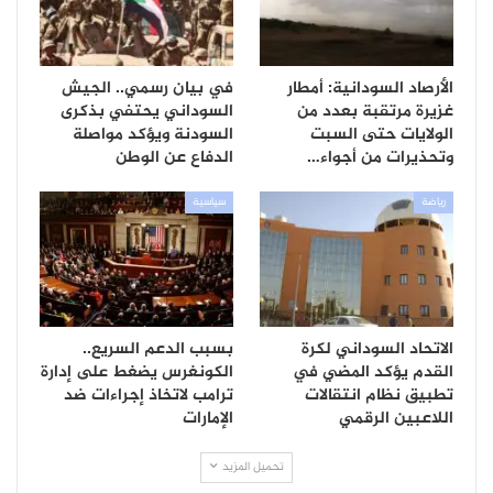
الأرصاد السودانية: أمطار
في بيان رسمي.. الجيش
غزيرة مرتقبة بعدد من
السوداني يحتفي بذكرى
الولايات حتى السبت
السودنة ويؤكد مواصلة
وتحذيرات من أجواء…
الدفاع عن الوطن
رياضة
سياسية
الاتحاد السوداني لكرة
بسبب الدعم السريع..
القدم يؤكد المضي في
الكونغرس يضغط على إدارة
تطبيق نظام انتقالات
ترامب لاتخاذ إجراءات ضد
اللاعبين الرقمي
الإمارات
تحميل المزيد