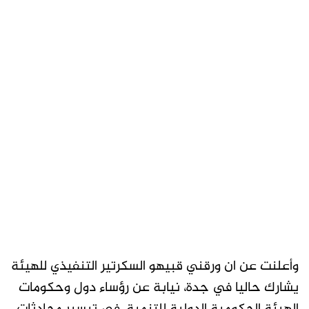
وأعلنت عن ان ورقني قبيهو السكرتير التنفيذي للهيئة
يشارك حاليا في جدة، نيابة عن رؤساء دول وحكومات