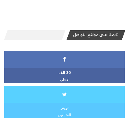
تابعنا على مواقع التواصل
30 الف
اعجاب
تويتر
المتابعين