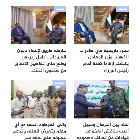
إقتصاد
إقتصاد
قفزة تاريخية في صادرات
خارطة طريق لإعفاء ديون
الذهب.. وزير المعادن
السودان.. كامل إدريس
يكشف أرقاماً لافتة أمام
يطلع على تفاصيل الاتفاق
رئيس الوزراء
مع صندوق النقد…
سياسية
سياسية
لقاء بين البرهان ونبيل
والي الخرطوم: نقف مع أي
أديب يناقش العفو عن
معلم يتعرض للعنف وندعم
قيادات من تحالف «صمود»
حصوله على حقه عبر