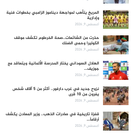
المريخ يتأهب لمواجهة ديناموز الزامبي بخطوات فنية
وإدارية
أغسطس 9, 2026
حذرت من الشائعات..صحة الخرطوم تكشف موقف
الكوليرا وحمى الضنك
أغسطس 9, 2026
الهلال السوداني يختار المدرسة الألمانية ويتعاقد مع
جوزيف…
أغسطس 9, 2026
نزوح جديد في غرب دارفور.. أكثر من 5 آلاف شخص
يفرون من 10 قرى
أغسطس 9, 2026
قفزة تاريخية في صادرات الذهب.. وزير المعادن يكشف
أرقاماً…
أغسطس 9, 2026