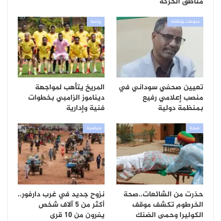
مناطق الحركة
منوعات وثقافة
رياضة
تعيين صحفي سوداني في
المريخ يتأهب لمواجهة
منصب إعلامي رفيع
ديناموز الزامبي بخطوات
بمنظمة دولية
فنية وإدارية
صحة
سياسية
حذرت من الشائعات..صحة
نزوح جديد في غرب دارفور..
الخرطوم تكشف موقف
أكثر من 5 آلاف شخص
الكوليرا وحمى الضنك
يفرون من 10 قرى