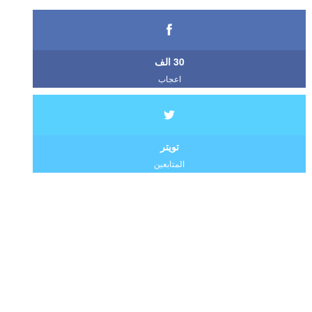
30 الف
اعجاب
تويتر
المتابعين