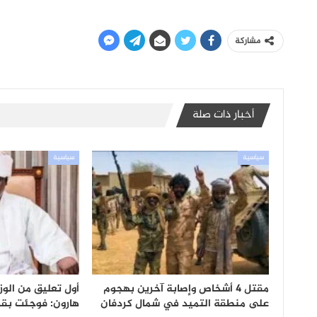
مشاركة
أخبار ذات صلة
سياسية
سياسية
مقتل 4 أشخاص وإصابة آخرين بهجوم
أول تعليق من الوزي
على منطقة التميد في شمال كردفان
هارون: فوجئت بقرا