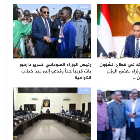
سياسية
ئة في قطاع الشؤون
رئيس الوزراء السوداني: تحرير دارفور
زراء يعفي الوزير
بات قريباً جداً وندعو إلى نبذ خطاب
ن…
الكراهية
سياسية