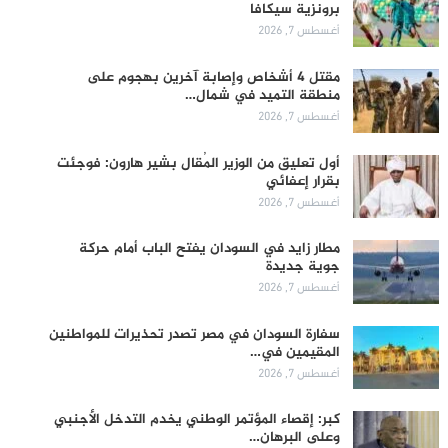
برونزية سيكافا
أغسطس 7, 2026
مقتل 4 أشخاص وإصابة آخرين بهجوم على
منطقة التميد في شمال…
أغسطس 7, 2026
أول تعليق من الوزير المُقال بشير هارون: فوجئت
بقرار إعفائي
أغسطس 7, 2026
مطار زايد في السودان يفتح الباب أمام حركة
جوية جديدة
أغسطس 7, 2026
سفارة السودان في مصر تصدر تحذيرات للمواطنين
المقيمين في…
أغسطس 7, 2026
كبر: إقصاء المؤتمر الوطني يخدم التدخل الأجنبي
وعلى البرهان…