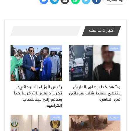
مشاركة
أخبار ذات صلة
حوادث
سياسية
مشهد خطير على الطريق
رئيس الوزراء السوداني:
ينتهي بضبط شاب سوداني
تحرير دارفور بات قريباً جداً
في القاهرة
وندعو إلى نبذ خطاب
الكراهية
سياسية
إقتصاد