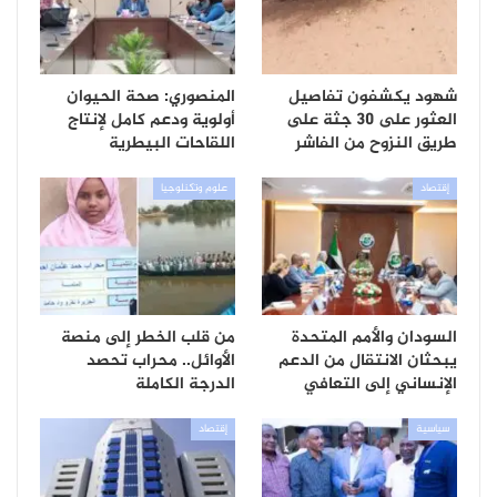
شهود يكشفون تفاصيل
المنصوري: صحة الحيوان
العثور على 30 جثة على
أولوية ودعم كامل لإنتاج
طريق النزوح من الفاشر
اللقاحات البيطرية
إقتصاد
علوم وتكنلوجيا
السودان والأمم المتحدة
من قلب الخطر إلى منصة
يبحثان الانتقال من الدعم
الأوائل.. محراب تحصد
الإنساني إلى التعافي
الدرجة الكاملة
سياسية
إقتصاد