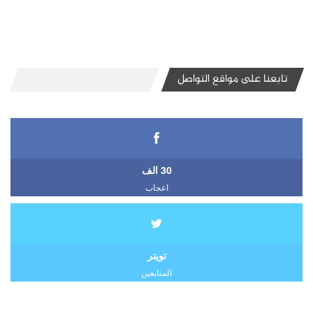
تابعنا على مواقع التواصل
30 الف
اعجاب
تويتر
المتابعين