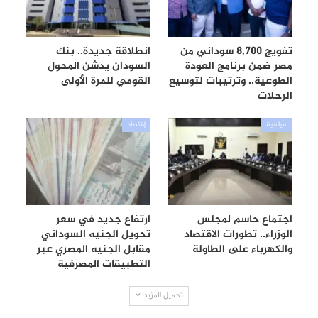
تفويج 8,700 سوداني من
انطلاقة جديدة.. بنك
مصر ضمن برنامج العودة
السودان يدشن المحول
الطوعية.. وترتيبات لتوسيع
القومي للمرة الأولى
الرحلات
سياسية
إقتصاد
اجتماع حاسم لمجلس
ارتفاع جديد في سعر
الوزراء.. تطورات الاقتصاد
تحويل الجنيه السوداني
والكهرباء على الطاولة
مقابل الجنيه المصري عبر
التطبيقات المصرفية
تحميل المزيد