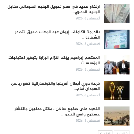
ارتفاع جديد في سعر تحويل الجنيه السوداني مقابل
الجنيه المصري…
أغسطس 6, 2026
بالدرجة الكاملة.. إيمان عبد الوهاب صديق تتصدر
الشهادة…
أغسطس 6, 2026
المعتصم إبراهيم يؤكد التزام الوزارة بتوفير احتياجات
المؤسسات…
أغسطس 6, 2026
قرعة دوري أبطال أفريقيا والكونفدرالية تضع رباعي
السودان أمام…
أغسطس 6, 2026
النهود على صفيح ساخن.. مقتل مدنيين وانتشار
عسكري واسع للدعم…
أغسطس 6, 2026
السابق
التالي