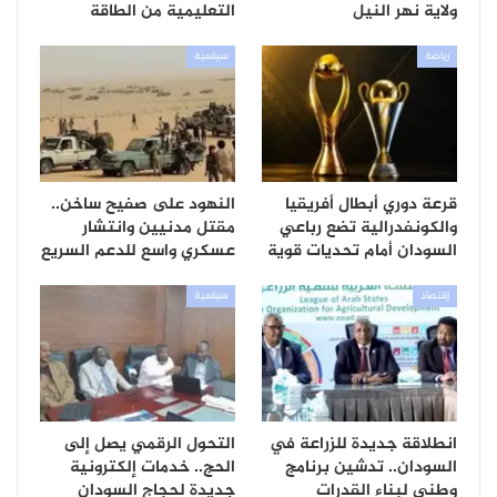
ولاية نهر النيل
التعليمية من الطاقة
رياضة
سياسية
قرعة دوري أبطال أفريقيا
النهود على صفيح ساخن..
والكونفدرالية تضع رباعي
مقتل مدنيين وانتشار
السودان أمام تحديات قوية
عسكري واسع للدعم السريع
إقتصاد
سياسية
انطلاقة جديدة للزراعة في
التحول الرقمي يصل إلى
السودان.. تدشين برنامج
الحج.. خدمات إلكترونية
وطني لبناء القدرات
جديدة لحجاج السودان