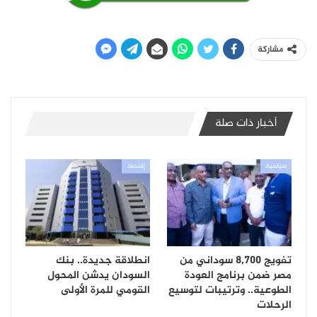
مشاركة
أخبار ذات صلة
سياسية
إقتصاد
تفويج 8,700 سوداني من
انطلاقة جديدة.. بنك
مصر ضمن برنامج العودة
السودان يدشن المحول
الطوعية.. وترتيبات لتوسيع
القومي للمرة الأولى
الرحلات