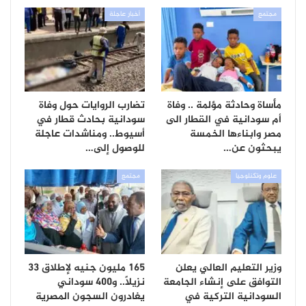
مجتمع
أخبار عاجلة
مأساة وحادثة مؤلمة .. وفاة
تضارب الروايات حول وفاة
أم سودانية في القطار الى
سودانية بحادث قطار في
مصر وابناءها الخمسة
أسيوط.. ومناشدات عاجلة
يبحثون عن…
للوصول إلى…
علوم وتكنلوجيا
مجتمع
وزير التعليم العالي يعلن
165 مليون جنيه لإطلاق 33
التوافق على إنشاء الجامعة
نزيلاً.. و400 سوداني
السودانية التركية في
يغادرون السجون المصرية