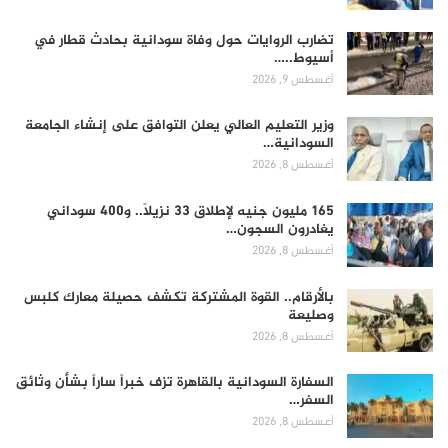
تضارب الروايات حول وفاة سودانية بحادث قطار في
أسيوط..…
أغسطس 9, 2026
وزير التعليم العالي يعلن التوافق على إنشاء الجامعة
السودانية…
أغسطس 8, 2026
165 مليون جنيه لإطلاق 33 نزيلاً.. و400 سوداني
يغادرون السجون…
أغسطس 8, 2026
بالأرقام.. القوة المشتركة تكشف حصيلة معارك كلبس
وصليعة
أغسطس 8, 2026
السفارة السودانية بالقاهرة تزف خبراً ساراً بشأن وثائق
السفر…
أغسطس 8, 2026