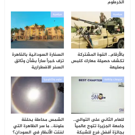
الخرطوم
سياسية
سياسية
بالأرقام.. القوة المشتركة
السفارة السودانية بالقاهرة
تكشف حصيلة معارك كلبس
تزف خبراً ساراً بشأن وثائق
وصليعة
السفر الاضطرارية
منوعات وثقافة
علوم وتكنلوجيا
للعام الثاني على التوالي..
الشمس محاطة بحلقة
جامعة الجزيرة تتوج عالمياً
ملونة.. ما سر الظاهرة التي
بجائزة أفضل فرع للشبكة
لفتت الأنظار في السودان؟