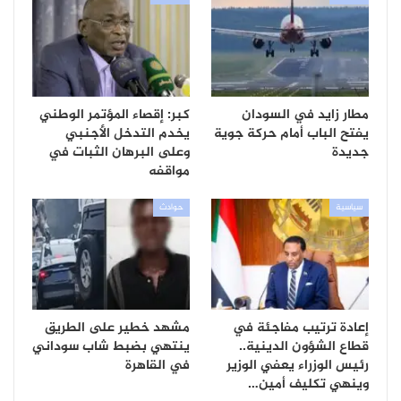
مطار زايد في السودان
كبر: إقصاء المؤتمر الوطني
يفتح الباب أمام حركة جوية
يخدم التدخل الأجنبي
جديدة
وعلى البرهان الثبات في
مواقفه
سياسية
حوادث
إعادة ترتيب مفاجئة في
مشهد خطير على الطريق
قطاع الشؤون الدينية..
ينتهي بضبط شاب سوداني
رئيس الوزراء يعفي الوزير
في القاهرة
وينهي تكليف أمين…