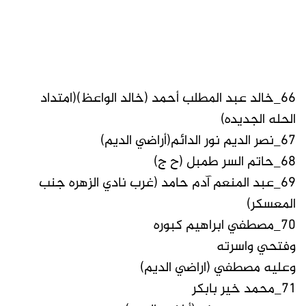
66_خالد عبد المطلب أحمد (خالد الواعظ)(امتداد
الحله الجديده)
67_نصر الديم نور الدائم(أراضي الديم)
68_حاتم السر طمبل (ح ج)
69_عبد المنعم آدم حامد (غرب نادي الزهره جنب
المعسكر)
70_مصطفي ابراهيم كبوره
وفتحي واسرته
وعليه مصطفي (اراضي الديم)
71_محمد خير بابكر