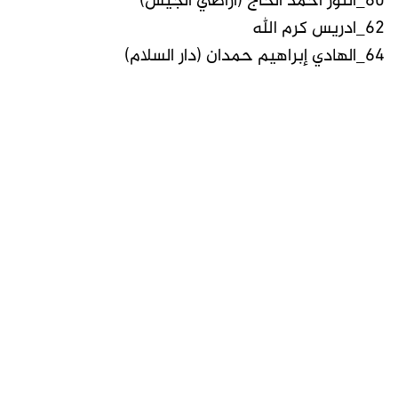
60_النور أحمد الحاج (أراضي الجيش)
62_ادريس كرم الله
64_الهادي إبراهيم حمدان (دار السلام)