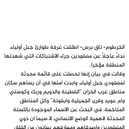
الخرطوم- تاق برس- اطلقت غرفة طوارئ جبل أولياء،
نداءً عاجلًا عن مفقودين جراء الاشتباكات التي شهدتها
المنطقة مؤخرا.
وقالت في بيان إنها تحصلت على قائمة محدثة
لمفقودي جبل أولياء، وابدت املها في أن يساهم سكان
مناطق غرب الخزان “القطينة والدويم وربك وكوستي
وام عويد وقرى الجميلية وابقوتة” وكل المناطق
المتاخمة، في البحث عن الاسماء الموجودة باللستة
المحدثة لاهمية الوضع الانساني، لا سيما ان ذوي
المفقودين واصدقاهم ومعارفهم يعانون من القلق