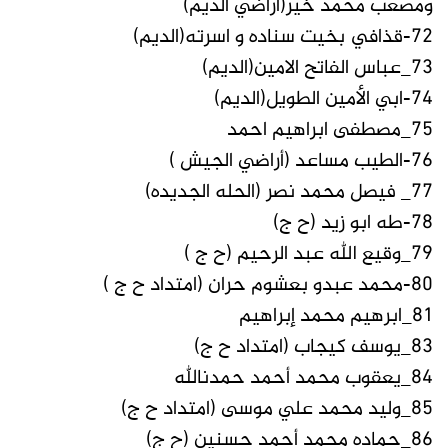
ومصعب محمد خير(أراضي الديم)
72-قذافي بخيت سناده و اسرته(الديم)
73_عباس الفاتح الامين(الديم)
74-ابي الأمين الطويل(الديم)
75_مصطفى ابراهيم احمد
76-الطيب مساعد (أراضي الجيش )
77_ فيصل محمد نصر (الحله الجديده)
78-طه ابو زيد (ح ج)
79_وقيع الله عبد الرحيم (ح ج )
80-محمد عبدو بعشوم حران (امتداد ح ج )
81_ابرهيم محمد إبراهيم
83_يوسف كيجاب (امتداد ح ج)
84_يعقوب محمد أحمد حمدنالله
85_وليد محمد علي موسى (امتداد ح ج)
86_حماده محمد أحمد حسنين (ح ج)