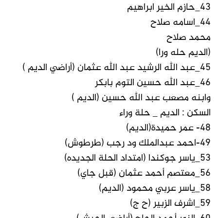
43_حازم الخير ابراهيم
44_اسامه صلاح
محمد صلاح
(الديم حله ورا)
45_عبد الله الرشيد عبد الله عثمان (أراضي الديم )
46_عبد الله حسين التوم بابكر
وابنه مصعب عبد الله حسين (الديم )
السكن : الديم _ حلة وراء
48- عمر حميدة(الديم)
49-احمد عبدالملك ود رجب (طرطوش)
53_ياسر جوكندا (امتداد الحلة الجديده)
56_معتصم أحمد عثمان (قبل جاي)
58_ياسر عربي محمود (الديم)
59_اشرف الزبير (ح ج)