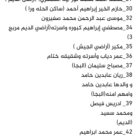
30_حازم الخير إبراهيم أحمد (ساكن الحله ورا )
32_موسى عبد الرحمن محمد صغيرون
34_مصطفي إبراهيم كبوره واسرته(أراضي الديم مربع
٣)
35_مكير (أراضي الجيش )
36_عمر دياب وأسرته وشقيقه ختام
37_مصباح سليمان (البجا)
38_ريان عابدين حامد
و والدها عابدين حامد
وامهم امنه(البجا)
39_ ادريس فيصل
ومحمد سعيد
(الديم)
42_عمر محمد ابراهيم