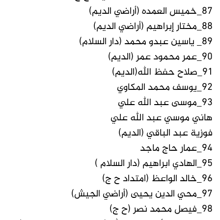
87_خميس العمده (أراضي الديم)
88_مختار إبراهيم (أراضي الديم)
89_ ياسين عبدو محمد (دار السلام)
90_عمر محمود عمر (الديم)
91_صلاح حفظ الله(الديم)
92_يوسف محمد المكاوي
93_موسى عبد الله علي
هاني موسي عبد الله علي
فوزية عبد الباقي (الديم)
94_عمار حاج ماجد
95_الهادي ابراهيم (دار السلام )
96_خالد الواعظ (امتداد ح ج)
97_محي الدين يحيى (أراضي الجيش)
98_فيصل محمد نصر (ح ج)