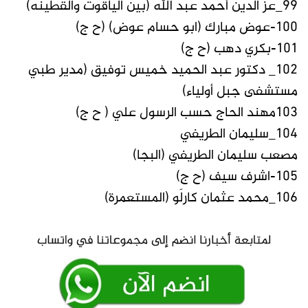
99_عز الدين أحمد عبد الله (بين الياقوت والقطينه)
100-عوض مبارك (ابو حسام عوض) (ح ج)
101-بكري دهب (ح ج)
102_ دكتور عبد الحميد خميس توفيق (مدير طبي
مستشفى جبل أولياء)
103مهند الحاج حسب الرسول علي ( ح ج)
104_سليمان الطريفي
مصعب سليمان الطريفي (البجا)
105-اشرف سيف (ح ج)
106_محمد عثمان كارلَو (المستعمرة)