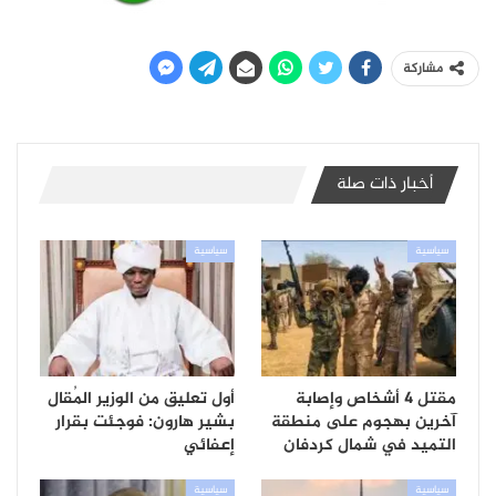
مشاركة
أخبار ذات صلة
سياسية
سياسية
مقتل 4 أشخاص وإصابة
أول تعليق من الوزير المُقال
آخرين بهجوم على منطقة
بشير هارون: فوجئت بقرار
التميد في شمال كردفان
إعفائي
سياسية
سياسية