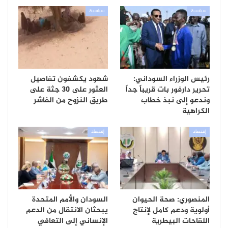
سياسية
سياسية
رئيس الوزراء السوداني:
شهود يكشفون تفاصيل
تحرير دارفور بات قريباً جداً
العثور على 30 جثة على
وندعو إلى نبذ خطاب
طريق النزوح من الفاشر
الكراهية
إقتصاد
إقتصاد
المنصوري: صحة الحيوان
السودان والأمم المتحدة
أولوية ودعم كامل لإنتاج
يبحثان الانتقال من الدعم
اللقاحات البيطرية
الإنساني إلى التعافي