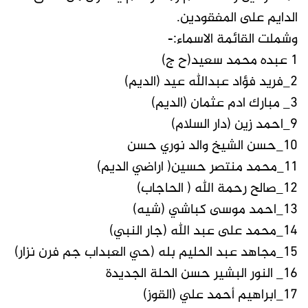
الدايم على المفقودين.
وشملت القائمة الاسماء:-
1 عبده محمد سعيد(ح ج)
2_فريد فؤاد عبدالله عيد (الديم)
3_ مبارك ادم عثمان (الديم)
9_احمد زين (دار السلام)
10_حسن الشيخ والد نوري حسن
11_محمد منتصر حسين( اراضي الديم)
12_صالح رحمة الله ( الحاجاب)
13_احمد موسى كباشي (شيه)
14_محمد على عبد الله (جار النبي)
15_مجاهد عبد الحليم بله (حي العبداب جم فرن نزار)
16_ النور البشير حسن الحلة الجديدة
17_ابراهيم أحمد علي (القوز)