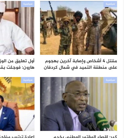
سياسية
سياسية
مقتل 4 أشخاص وإصابة آخرين بهجوم
أول تعليق من الوزي
على منطقة التميد في شمال كردفان
هارون: فوجئت بقرا
سياسية
سياسية
كبر: إقصاء المؤتمر الوطني يخدم
إعادة ترتيب مفاج