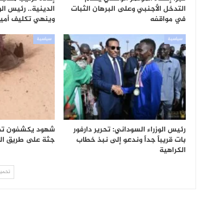
التدخل الأجنبي وعلى البرهان الثبات
الدينية.. رئيس الو
في مواقفه
وينهي تكليف أمي
سياسية
سياسية
رئيس الوزراء السوداني: تحرير دارفور
بات قريباً جداً وندعو إلى نبذ خطاب
جثة على طريق الن
الكراهية
تحميل