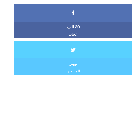
30 الف
اعجاب
تويتر
المتابعين