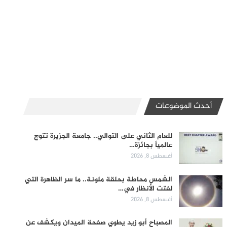
أحدث الموضوعات
للعام الثاني على التوالي.. جامعة الجزيرة تتوج
عالمياً بجائزة…
أغسطس 8, 2026
الشمس محاطة بحلقة ملونة.. ما سر الظاهرة التي
لفتت الأنظار في…
أغسطس 8, 2026
المصباح أبو زيد يطوي صفحة الميدان ويكشف عن