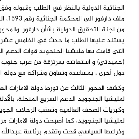
الجنائية الدولية بالنظر في الطلب وقبوله وفق 
من لجنة التحقيق الدولية بشأن دارفور. والمحور
التي قامت بها مليشيا الجنجويد قوات الدعم ا
(حميدتي) و استعانته بمرتزقة من عرب جنوب ا
دول أخرى ، بمساعدة وتعاون وشراكة مع دولة الا
وكشف المحور الثالث عن تورط دولة الامارات الع
لمليشيا الجنجويد الدعم السريع المنحلة، بالأدلة
وكبريات الصحف العالمية وتعقب الرحلات الجوية
لمليشيا الجنجويد، كما أصبحت دولة الامارات مر
وذراعها السياسي قحت وتقدم برئاسة عبدالله 