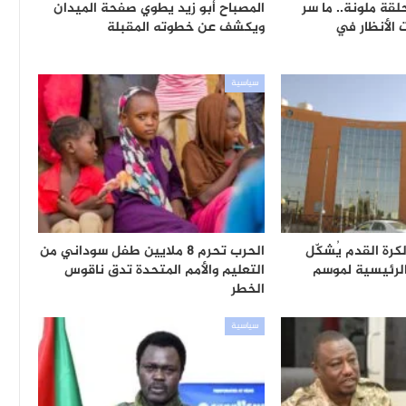
ة ملونة.. ما سر
المصباح أبو زيد يطوي صفحة الميدان
 الأنظار في
ويكشف عن خطوته المقبلة
سياسية
كرة القدم يُشكّل
الحرب تحرم 8 ملايين طفل سوداني من
لرئيسية لموسم
التعليم والأمم المتحدة تدق ناقوس
الخطر
سياسية