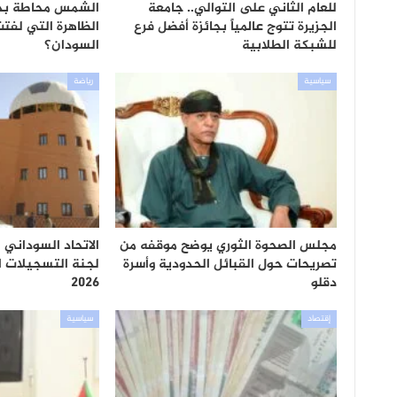
للعام الثاني على التوالي.. جامعة
الشمس محاطة بحلق
الجزيرة تتوج عالمياً بجائزة أفضل فرع
الظاهرة التي لفتت
للشبكة الطلابية
السودان؟
سياسية
رياضة
مجلس الصحوة الثوري يوضح موقفه من
الاتحاد السوداني ل
تصريحات حول القبائل الحدودية وأسرة
لجنة التسجيلات ا
دقلو
2026
إقتصاد
سياسية