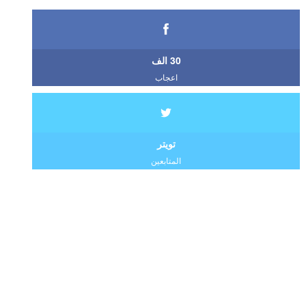
30 الف
اعجاب
تويتر
المتابعين