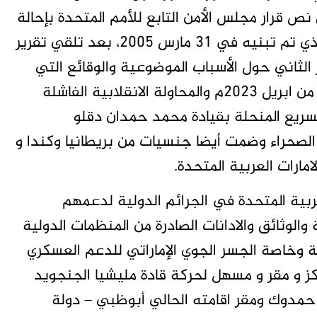
نص قرار مجلس الأمن التابع للأمم المتحدة بإحالة
ملف دارفور الى المحكمة الجنائية رقم 1593، الذي تم تبنيه في 31 مارس 2005، بعد تلقي تقرير
 الثاني حول الأسباب الموضوعية والوقائع التي
يستند عليها الطلب ما حدث في الخامس عشر من ابريل 2023م والمحاولة الانقلابية الفاشلة
لسريع المنحلة بقيادة محمد حمدان دقلو
لصحراء وضمت أيضا جنسيات من بريطانيا وكندا و
مارات العربية المتحدة.
ربية المتحدة في الجرائم الدولية لدعمهم
 والوثائق والادانات الصادرة من المنظمات الدولية
 وخاصة الجسر الجوي الإماراتي للدعم العسكري
كز و مقر و مسهل لحركة قادة مليشيا الجنجويد
حمدوك ومقر اقامته الحالي أبوظبي – دولة