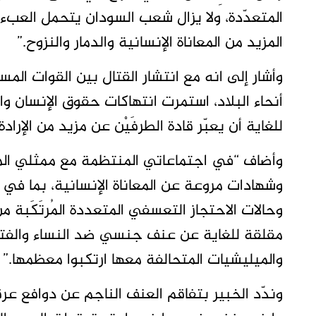
المتعدّدة، ولا يزال شعب السودان يتحمل العبء ال
المزيد من المعاناة الإنسانية والدمار والنزوح.”
وأشار إلى انه مع انتشار القتال بين القوات ا
أنحاء البلاد، استمرت انتهاكات حقوق الإنسان وا
للغاية أن يعبّر قادة الطرفَيْن عن مزيد من الإر
وأضاف “في اجتماعاتي المنتظمة مع ممثلي الم
وشهادات مروعة عن المعاناة الإنسانية، بما في 
وحالات الاحتجاز التعسفي المتعددة المُرتَكَبة 
مقلقة للغاية عن عنف جنسي ضد النساء والفتيا
والميليشيات المتحالفة معها ارتكبوا معظمها.”
وندّد الخبير بتفاقم العنف الناجم عن دوافع ع