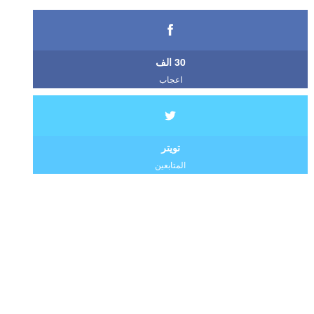
30 الف
اعجاب
تويتر
المتابعين