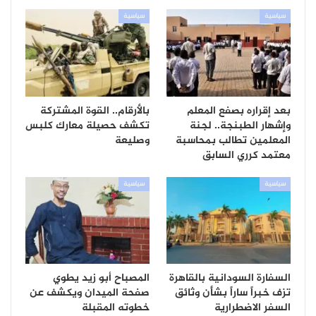
سياسية
سياسية
بعد إقراره بصفع المعلم
بالأرقام.. القوة المشتركة
وإشهار الطبنجة.. لجنة
تكشف حصيلة معارك كلبس
المعلمين تطالب بمحاسبة
وصليعة
معتمد كرري السابق
سياسية
سياسية
السفارة السودانية بالقاهرة
المصباح أبو زيد يطوي
تزف خبراً ساراً بشأن وثائق
صفحة الميدان ويكشف عن
السفر الاضطرارية
خطوته المقبلة