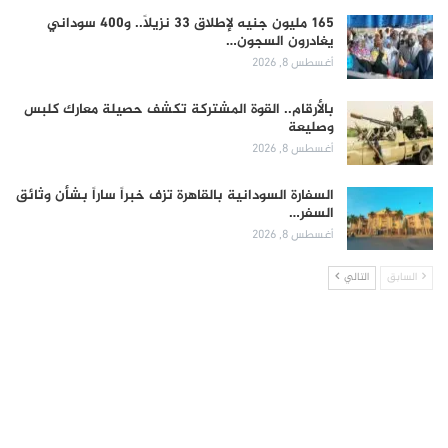
165 مليون جنيه لإطلاق 33 نزيلاً.. و400 سوداني
يغادرون السجون…
أغسطس 8, 2026
بالأرقام.. القوة المشتركة تكشف حصيلة معارك كلبس
وصليعة
أغسطس 8, 2026
السفارة السودانية بالقاهرة تزف خبراً ساراً بشأن وثائق
السفر…
أغسطس 8, 2026
السابق
التالي