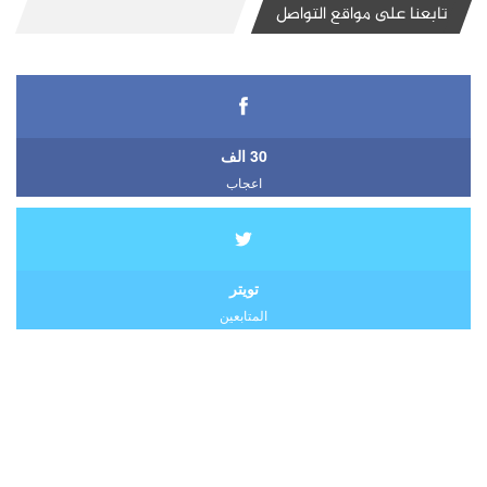
تابعنا على مواقع التواصل
30 الف
اعجاب
تويتر
المتابعين