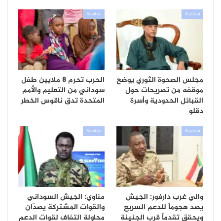
سياسية
سياسية
مجلس الصحوة الثوري يوضح
الحرب تحرم 8 ملايين طفل
موقفه من تصريحات حول
سوداني من التعليم والأمم
القبائل الحدودية وأسرة
المتحدة تدق ناقوس الخطر
دقلو
سياسية
سياسية
والي غرب دارفور: الجيش
مناوي: الجيش السوداني
يصد هجوماً للدعم السريع
والقوات المشتركة يصدّان
ويحقق تقدماً قرب الجنينة
محاولة التفاف لقوات الدعم