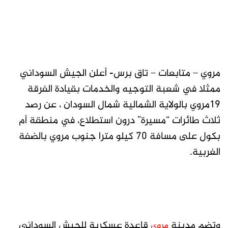
مروي – متابعات – تاق برس- أعلن الجيش السوداني
ممثلا في شعبة التوجيه والخدمات بقيادة الفرقة
19مروي بالولاية الشمالية شمال السودان ، عن رصد
ثلاث طائرات “مسيرة” درون استطلاع، في منطقة أم
بكول على مسافة 70 كيلو مترا جنوب مروي بالضفة
الغربية.
وتضم مدينة
قاعدة عسكرية للجيش السوداني
مروي