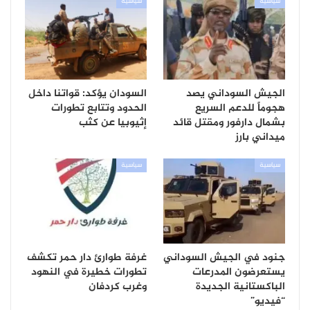
سياسية
سياسية
الجيش السوداني يصد
السودان يؤكد: قواتنا داخل
هجوماً للدعم السريع
الحدود وتتابع تطورات
بشمال دارفور ومقتل قائد
إثيوبيا عن كثب
ميداني بارز
سياسية
سياسية
جنود في الجيش السوداني
غرفة طوارئ دار حمر تكشف
يستعرضون المدرعات
تطورات خطيرة في النهود
الباكستانية الجديدة
وغرب كردفان
“فيديو”