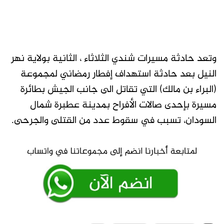
وتعد حادثة مسيرات شندي الثلاثاء ، الثانية بولاية نهر
النيل بعد حادثة استهداف إفطار رمضاني لمجموعة
(البراء بن مالك) التي تقاتل الى جانب الجيش بطائرة
مسيرة بإحدى صالات الأفراح بمدينة عطبرة شمال
السودان، تسبب في سقوط عدد من القتلى والجرحى.