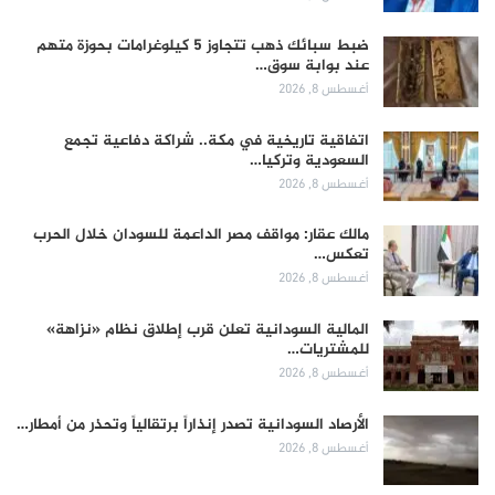
ضبط سبائك ذهب تتجاوز 5 كيلوغرامات بحوزة متهم
عند بوابة سوق…
أغسطس 8, 2026
اتفاقية تاريخية في مكة.. شراكة دفاعية تجمع
السعودية وتركيا…
أغسطس 8, 2026
مالك عقار: مواقف مصر الداعمة للسودان خلال الحرب
تعكس…
أغسطس 8, 2026
المالية السودانية تعلن قرب إطلاق نظام «نزاهة»
للمشتريات…
أغسطس 8, 2026
الأرصاد السودانية تصدر إنذاراً برتقالياً وتحذر من أمطار…
أغسطس 8, 2026