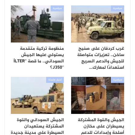
سياسية
سياسية
غرب كردفان على صفيح
منظومة تركية متقدمة
ساخن.. تعزيزات متواصلة
يستولي عليها الجيش
للجيش والدعم السريع
السوداني.. ما قصة “İLTER
استعدادًا لمعارك…
J350″؟
سياسية
أخبار عاجلة
الجيش والقوة المشتركة
الجيش السوداني والقوة
يسيطران على مخازن
المشتركة يستعيدان
أسلحة وإمدادات للدعم
السيطرة على مدينة جديدة