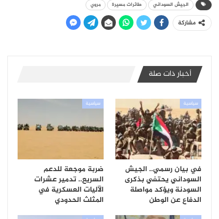
الجيش السوداني
طائرات مسيرة
مروي
مشاركة
أخبار ذات صلة
سياسية
سياسية
في بيان رسمي.. الجيش
ضربة موجعة للدعم
السوداني يحتفي بذكرى
السريع.. تدمير عشرات
السودنة ويؤكد مواصلة
الآليات العسكرية في
الدفاع عن الوطن
المثلث الحدودي