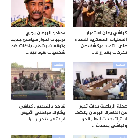
كباشي يعلن استمرار
مصادر: البرهان يجري
العمليات العسكرية للقضاء
ترتيبات لحوار سياسي جديد
على التمرد ويكشف عن
وتوقعات بشطب بلاغات ضد
تحركات بعد إزالة…
شخصيات سودانية…
سياسية
سياسية
عجلة الرباعية بدأت تدور
شاهد بالفيديو.. كباشي
من القاهرة: البرهان يكشف
يشارك مواطني الأبيض
استراتيجيات إنهاء الحرب
فرحتهم بتحرير بارا
وكباشي يتحدث…