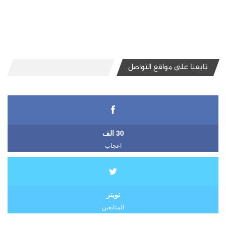
تابعنا على مواقع التواصل
30 الف
اعجاب
تويتر
المتابعين