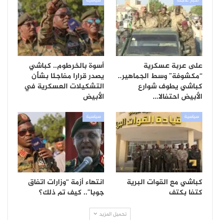
أخبار عاجلة
سياسية
على عربة عسكرية
أسوة بالخرطوم.. كباشي
“مكشوفة” وسط الجماهير..
يصدر قرارا مفاجئا بشأن
كباشي يطوف شوارع
التشكيلات العسكرية في
الأبيض احتفالا…
الأبيض
سياسية
سياسية
كباشي مع القوات البرية
انتهاء أزمة “وزارات اتفاق
كتفا بكتف
جوبا”.. كيف تم ذلك؟
تحميل المزيد