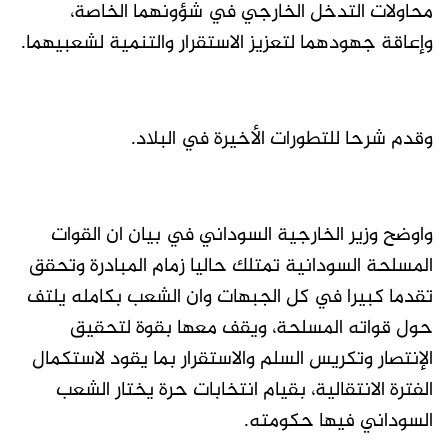
محاولات التدخل الخارجي في شؤونهما الخاصة،
وإعاقة جهودهما لتعزيز الاستقرار والتنمية لشعبيهما.
وقدم شرحا للتطورات الأخيرة في البلاد.
واوضح وزير الخارجية السوداني في بيان ان القوات
المسلحة السودانية تمتلك حاليا زمام المبادرة وتحقق
تقدما كبيرا في كل الجبهات وان الشعب بكامله يلتف
حول قواته المسلحة، ويقف معها بقوة لتحقيق
الإنتصار وتكريس السلم والاستقرار بما يقود لاستكمال
الفترة الانتقالية، بقيام انتخابات حرة يختار الشعب
السوداني فيها حكومته.