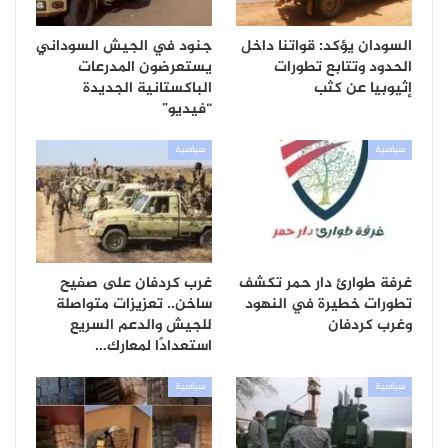
السودان يؤكد: قواتنا داخل
جنود في الجيش السوداني
الحدود وتتابع تطورات
يستعرضون المدرعات
إثيوبيا عن كثب
الباكستانية الجديدة
“فيديو”
سياسية
سياسية
غرفة طوارئ دار حمر تكشف
غرب كردفان على صفيح
تطورات خطيرة في النهود
ساخن.. تعزيزات متواصلة
وغرب كردفان
للجيش والدعم السريع
استعدادًا لمعارك…
سياسية
سياسية