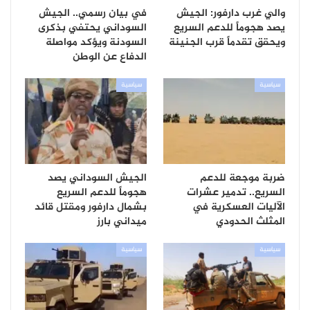
والي غرب دارفور: الجيش
في بيان رسمي.. الجيش
يصد هجوماً للدعم السريع
السوداني يحتفي بذكرى
ويحقق تقدماً قرب الجنينة
السودنة ويؤكد مواصلة
الدفاع عن الوطن
سياسية
سياسية
ضربة موجعة للدعم
الجيش السوداني يصد
السريع.. تدمير عشرات
هجوماً للدعم السريع
الآليات العسكرية في
بشمال دارفور ومقتل قائد
المثلث الحدودي
ميداني بارز
سياسية
سياسية