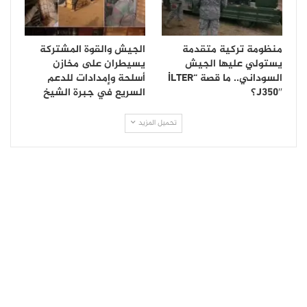
منظومة تركية متقدمة
الجيش والقوة المشتركة
يستولي عليها الجيش
يسيطران على مخازن
السوداني.. ما قصة “İLTER
أسلحة وإمدادات للدعم
J350″؟
السريع في جبرة الشيخ
تحميل المزيد