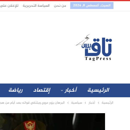
السبت, أغسطس 8, 2026
من نحن
السياسة التحريرية
للإعلان على
الرئيسية
أخبار
إقتصاد
رياضة
الرئيسية
أخبار
سياسية
البرهان يزور مروي ويلتقي قواته بعد أيام من هج