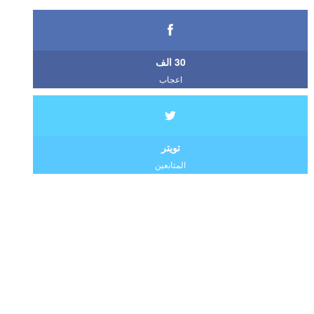
30 الف
اعجاب
تويتر
المتابعين