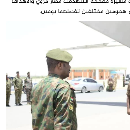
ت مسيرة مفخخة استهدفت مطار مروي والاهداف