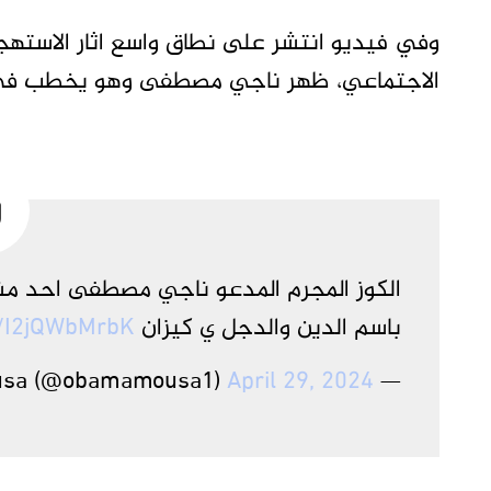
وفي فيديو انتشر على نطاق واسع اثار الاست
الاجتماعي، ظهر ناجي مصطفى وهو يخطب في أ
باسم الدين والدجل ي كيزان
m/I2jQWbMrbK
April 29, 2024
— Adam Mousa (@obamamousa1)