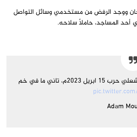
هجان ووجد الرفض من مستخدمي وسائل التواصل
حد المساجد، حاملًا سلاحه.
الكوز المجرم المدعو ناجي مصطفى احد مشعلي حرب ١٥ ابريل ٢٠٢٣م، تاني ما في خم
pic.twitter.co