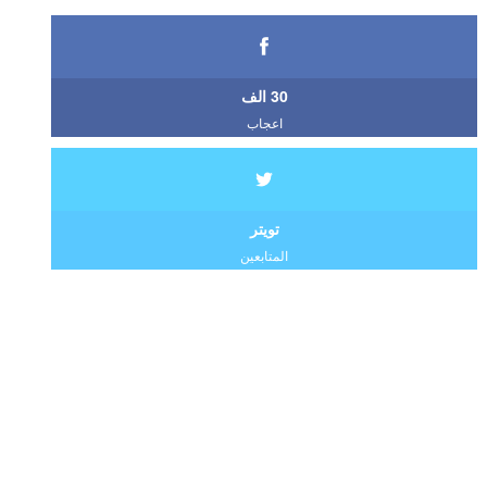
30 الف
اعجاب
تويتر
المتابعين