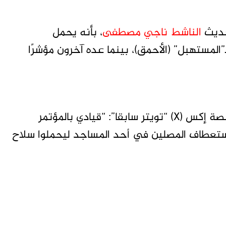
حديث
الناشط ناجي مصطفى
، بأنه يحمل
مستهبل” (الأحمق)، بينما عده آخرون مؤشرًا
وفي السياق، كتبت الناشطة نور عثمان على منصة إكس (X) “تويتر سابقا”: “قيادي بالمؤتمر
تعطاف المصلين في أحد المساجد ليحملوا سلاح