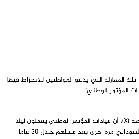
تلك المعارك التي يدعو المواطنين للانخراط فيها
ات المؤتمر الوطني”.
وأكد حساب يحمل اسم “أرض الحضارة” على منصة (X)، أن قيادات المؤتمر الوطني يعملون ليلا
ونهارا للعودة من جديد، ويستعطفون الشعب السوداني مرة أخرى بعد فشلهم خلال 30 عاما