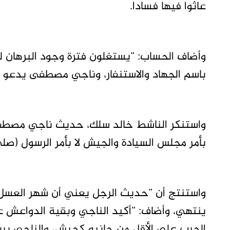
عاثوا فيها فسادا.
وأضاف الحساب: “يستغلون فترة وجود البرهان 
باسم الجهاد والاستنفار، وناجي مصطفى يدعو ل
واستنكر الناشط خالد سلك، حديث ناجي مصطف
بأمر مجلس السيادة والجيش لا بأمر الرسول (صلى
واستنتج أن “حديث الرجل يعني أن شهر العسل
ينتهي، وأضاف: “أكيد الناجي وبقية الدواعش 
الحرب على الأقل من جانبه كجيش، والناجي يري