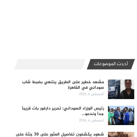
أحدث الموضوعات
مشهد خطير على الطريق ينتهي بضبط شاب
سوداني في القاهرة
أغسطس 6, 2026
رئيس الوزراء السوداني: تحرير دارفور بات قريباً
جداً وندعو…
أغسطس 6, 2026
شهود يكشفون تفاصيل العثور على 30 جثة على