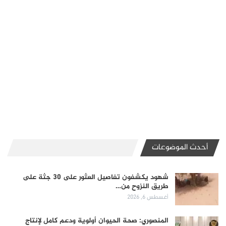
أحدث الموضوعات
شهود يكشفون تفاصيل العثور على 30 جثة على
طريق النزوح من…
أغسطس 6, 2026
المنصوري: صحة الحيوان أولوية ودعم كامل لإنتاج