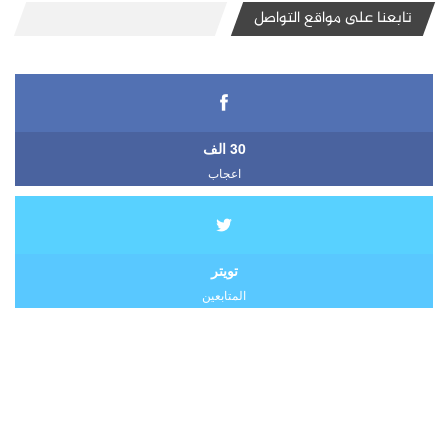
تابعنا على مواقع التواصل
30 الف
اعجاب
تويتر
المتابعين