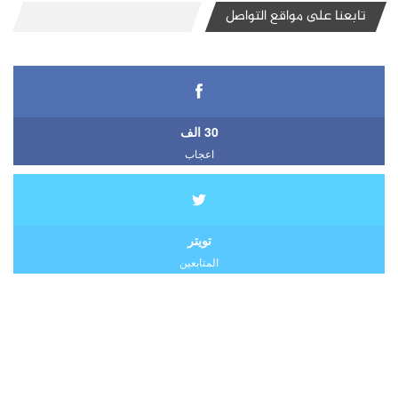
تابعنا على مواقع التواصل
30 الف
اعجاب
تويتر
المتابعين