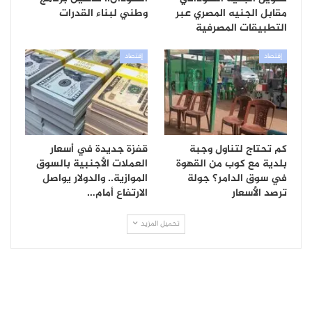
مقابل الجنيه المصري عبر
وطني لبناء القدرات
التطبيقات المصرفية
إقتصاد
إقتصاد
كم تحتاج لتناول وجبة
قفزة جديدة في أسعار
بلدية مع كوب من القهوة
العملات الأجنبية بالسوق
في سوق الدامر؟ جولة
الموازية.. والدولار يواصل
ترصد الأسعار
الارتفاع أمام…
تحميل المزيد