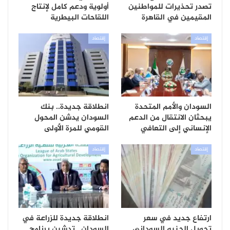
تصدر تحذيرات للمواطنين
أولوية ودعم كامل لإنتاج
المقيمين في القاهرة
اللقاحات البيطرية
إقتصاد
إقتصاد
السودان والأمم المتحدة
انطلاقة جديدة.. بنك
يبحثان الانتقال من الدعم
السودان يدشن المحول
الإنساني إلى التعافي
القومي للمرة الأولى
إقتصاد
إقتصاد
ارتفاع جديد في سعر
انطلاقة جديدة للزراعة في
تحويل الجنيه السوداني
السودان.. تدشين برنامج