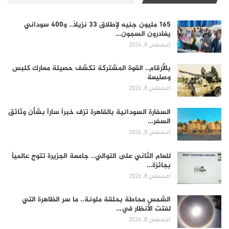
165 مليون جنيه لإطلاق 33 نزيلاً.. و400 سوداني
يغادرون السجون…
أغسطس 8, 2026
بالأرقام.. القوة المشتركة تكشف حصيلة معارك كلبس
وصليعة
أغسطس 8, 2026
السفارة السودانية بالقاهرة تزف خبراً ساراً بشأن وثائق
السفر…
أغسطس 8, 2026
للعام الثاني على التوالي.. جامعة الجزيرة تتوج عالمياً
بجائزة…
أغسطس 8, 2026
الشمس محاطة بحلقة ملونة.. ما سر الظاهرة التي
لفتت الأنظار في…
أغسطس 8, 2026