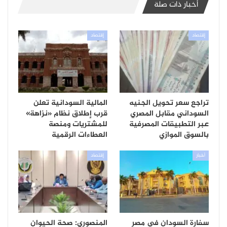
أخبار ذات صلة
إقتصاد
إقتصاد
تراجع سعر تحويل الجنيه
المالية السودانية تعلن
السوداني مقابل المصري
قرب إطلاق نظام «نزاهة»
عبر التطبيقات المصرفية
للمشتريات ومنصة
بالسوق الموازي
العطاءات الرقمية
أخبار
إقتصاد
سفارة السودان في مصر
المنصوري: صحة الحيوان