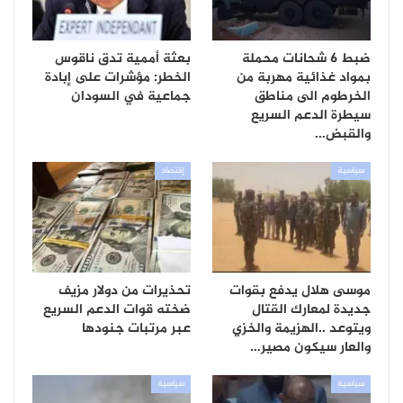
ضبط 6 شحانات محملة
بعثة أممية تدق ناقوس
بمواد غذائية مهربة من
الخطر: مؤشرات على إبادة
الخرطوم الى مناطق
جماعية في السودان
سيطرة الدعم السريع
والقبض…
سياسية
إقتصاد
موسى هلال يدفع بقوات
تحذيرات من دولار مزيف
جديدة لمعارك القتال
ضخته قوات الدعم السريع
ويتوعد ..الهزيمة والخزي
عبر مرتبات جنودها
والعار سيكون مصير…
سياسية
سياسية