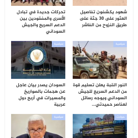
شهود يكشفون تفاصيل
تحركات جديدة في تبادل
العثور على 30 جثة على
الأسرى والمفقودين بين
طريق النزوح من الفاشر
الدعم السريع والجيش
السوداني
سياسية
سياسية
النور القبة يعلن تسليم قوة
السودان يصدر بيان عاجل
من الدعم السريع للجيش
عن هجمات بالصواريخ
السوداني ويوجه رسائل
والمسيرات في أربع دول
لعناصر حميدتي…
عربية
حوادث
سياسية