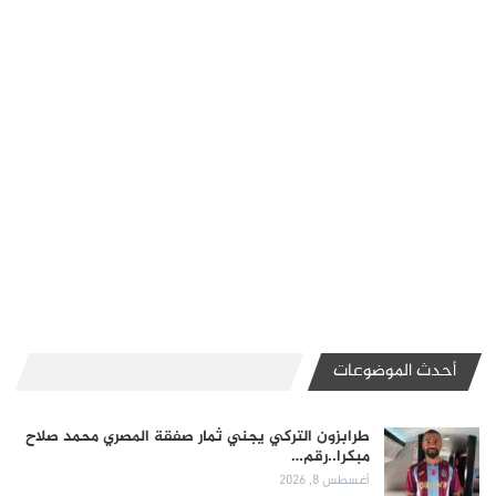
أحدث الموضوعات
طرابزون التركي يجني ثمار صفقة المصري محمد صلاح
مبكرا..رقم…
أغسطس 8, 2026