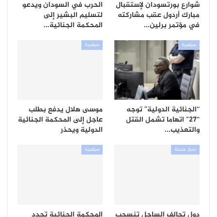
شوارع بورتسودان لإستقبال
الحرب في السودان ويدعو
مبارك أردول عقب مشاركته
لتسليم البشير إلى
في مؤتمر برلين…
المحكمة الجنائية…
سياسية
سياسية
“الجنائية الدولية” توجه
موسى هلال يدفع بطلب
“27” اتهاما تشمل القتل
عاجل إلى المحكمة الجنائية
والتعذيب…
الدولية ويحذر
أخبار عاجلة
سياسية
دول تحالف الساحل تنسحب
المحكمة الجنائية تحدد