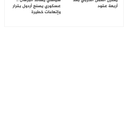
يعتزل العمل الحزبي بعد
سياسي يساند البرهان ..
أربعة عقود
عسكوري يصفع أردول بقرار
وإتهامات خطيرة