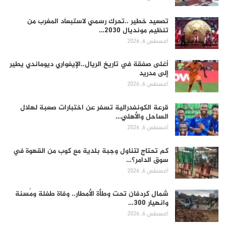
تصعيد خطير ..تحرك رسمي لاستبعاد المغرب من
تنظيم مونديال 2030…
أغسطس 6, 2026
أغلى صفقة في تاريخ الريال..الإيفواري ديوماندي يطير
إلى مدريد
أغسطس 6, 2026
قرعة الكونفدرالية تسفر عن اختبارات صعبة لهلال
الساحل والأهلي…
أغسطس 6, 2026
كم تحتاج لتناول وجبة بلدية مع كوب من القهوة في
سوق الدامر؟…
أغسطس 6, 2026
شمال كردفان تحت وطأة الأمطار.. وفاة طفلة ومُسنة
وانهيار 300…
أغسطس 6, 2026