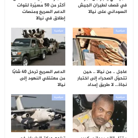
في قصف لطيران الجيش
أكثر من 50 مُسيّرة لقوات
السوداني على نيالا
الدعم السريع ومنصات
إطلاق في نيالا
سياسية
سياسية
عاجل .. من نيالا .. حين
الدعم السريع ترحل 40 شابًا
تتحوّل الصحراء إلى اختبار
من معتقلي النهود إلى
نجاة… لا طريق إمداد
نيالا
سياسية
سياسية