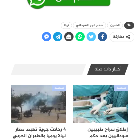
الضعين
سلاح الجو السوداني
نيالا
مشاركة
أخبار ذات صلة
سياسية
سياسية
إطلاق سراح طبيبين
4 رحلات جوية تهبط مطار
سودانيين بعد حكم
نيالا يوميا والطيران الحربي