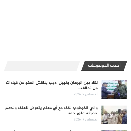
أحدث الموضوعات
لقاء بين البرهان ونبيل أديب يناقش العفو عن قيادات
من تحالف…
أغسطس 9, 2026
والي الخرطوم: نقف مع أي معلم يتعرض للعنف وندعم
حصوله على حقه…
أغسطس 9, 2026