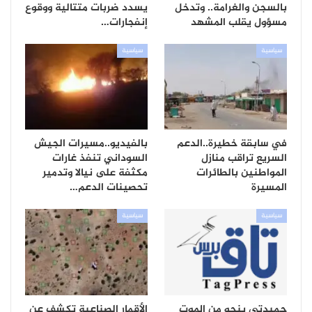
بالسجن والغرامة.. وتدخل
يسدد ضربات متتالية ووقوع
مسؤول يقلب المشهد
إنفجارات…
سياسية
سياسية
في سابقة خطيرة..الدعم
بالفيديو..مسيرات الجيش
السريع تراقب منازل
السوداني تنفذ غارات
المواطنين بالطائرات
مكثفة على نيالا وتدمير
المسيرة
تحصينات الدعم…
سياسية
سياسية
حميدتي ينجو من الموت
الأقمار الصناعية تكشف عن