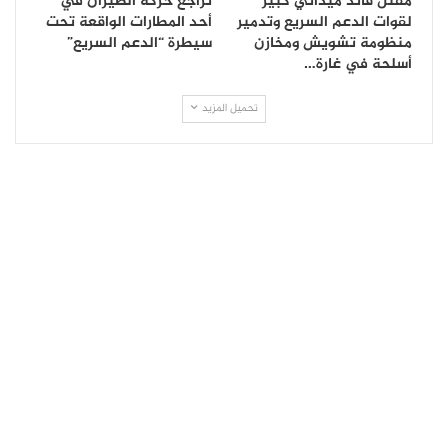
مقتل قائد ميداني كبير
تراجع حركة الطيران في
لقوات الدعم السريع وتدمير
أحد المطارات الواقعة تحت
منظومة تشويش ومخازن
سيطرة “الدعم السريع”
أسلحة في غارة…
تحميل المزيد