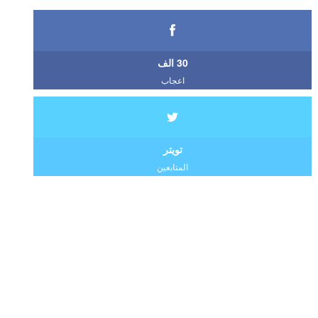
30 الف
اعجاب
تويتر
المتابعين