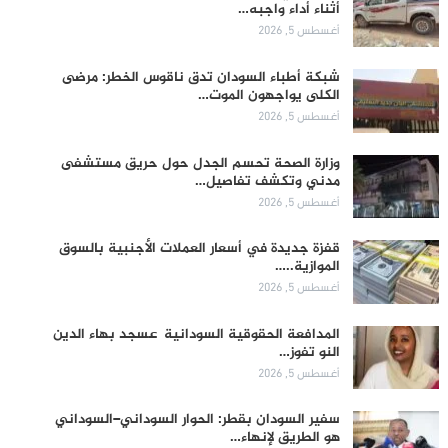
أثناء أداء واجبه…
أغسطس 5, 2026
شبكة أطباء السودان تدق ناقوس الخطر: مرضى
الكلى يواجهون الموت…
أغسطس 5, 2026
وزارة الصحة تحسم الجدل حول حريق مستشفى
مدني وتكشف تفاصيل…
أغسطس 5, 2026
قفزة جديدة في أسعار العملات الأجنبية بالسوق
الموازية..…
أغسطس 5, 2026
المدافعة الحقوقية السودانية عسجد بهاء الدين
النو تفوز…
أغسطس 5, 2026
سفير السودان بقطر: الحوار السوداني–السوداني
هو الطريق لإنهاء…