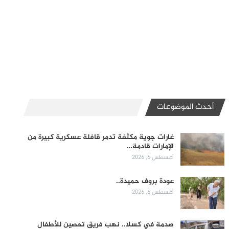
أحدث الموضوعات
غارات جوية مكثفة تدمر قافلة عسكرية كبيرة من
الإمارات قادمة…
أغسطس 6, 2026
عودة بروف حميدة..
أغسطس 6, 2026
صدمة في كسلا.. نهب فريق تحصين للأطفال