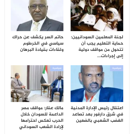
لجنة المعلمين السودانيين:
حاتم السر يكشف عن حراك
حماية التعليم يجب أن
سياسي في الخرطوم
تتحول من مواقف دولية
ولقاءات بقيادة البرهان
إلى إجراءات…
سياسية
سياسية
اعتقال رئيس الإدارة المدنية
مالك عقار: مواقف مصر
في شرق دارفور بعد تصاعد
الداعمة للسودان خلال
الغضب الشعبي بالضعين
الحرب تعكس احترامها
لإرادة الشعب السوداني