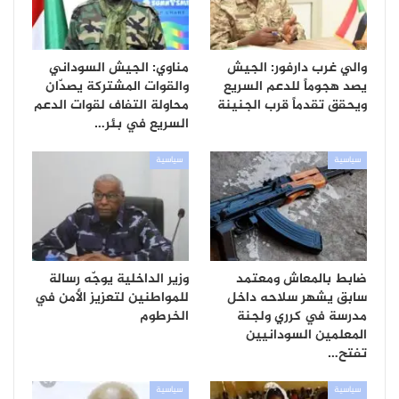
والي غرب دارفور: الجيش
مناوي: الجيش السوداني
يصد هجوماً للدعم السريع
والقوات المشتركة يصدّان
ويحقق تقدماً قرب الجنينة
محاولة التفاف لقوات الدعم
السريع في بئر…
سياسية
سياسية
ضابط بالمعاش ومعتمد
وزير الداخلية يوجّه رسالة
سابق يشهر سلاحه داخل
للمواطنين لتعزيز الأمن في
مدرسة في كرري ولجنة
الخرطوم
المعلمين السودانيين
تفتح…
سياسية
سياسية