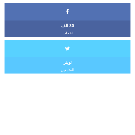
30 الف
اعجاب
تويتر
المتابعين