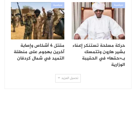
سياسية
سياسية
حركة مسلحة تستنكر إعفاء
مقتل 4 أشخاص وإصابة
بشير هارون وتتمسك
آخرين بهجوم على منطقة
بـ«حقها» في الحقيبة
التميد في شمال كردفان
الوزارية
تحميل المزيد