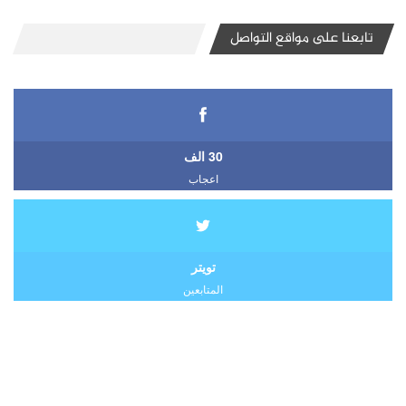
تابعنا على مواقع التواصل
30 الف
اعجاب
تويتر
المتابعين